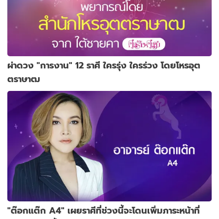
ผ่าดวง "การงาน" 12 ราศี ใครรุ่ง ใครร่วง โดยโหรอุต
ตราษาฒ
"ต๊อกแต๊ก A4" เผยราศีที่ช่วงนี้จะโดนเพิ่มภาระหน้าที่