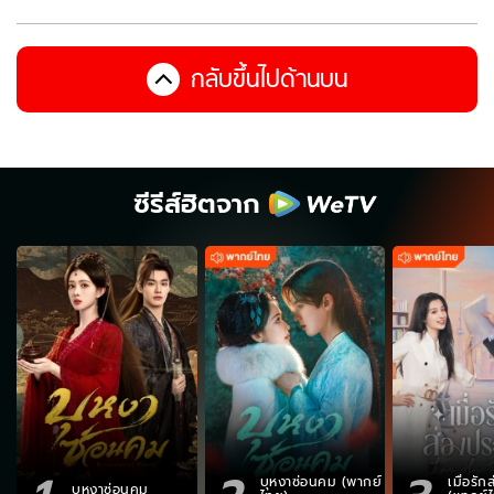
กลับขึ้นไปด้านบน
ซีรีส์ฮิตจาก
บุหงาซ่อนคม (พากย์
เมื่อรั
บุหงาซ่อนคม