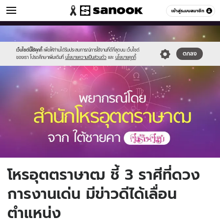
ดูดวง
เข้าสู่ระบบสมาชิก
หมวดอื่นๆ
//s.isanook.com/ho/0/ud/27/139961/uttrasat2.jpg
Sanook
//s.isanook.com/sr/0/images/logo-
600
60
new-
sanook.png
เว็บไซต์นี้ใช้คุกกี้
เพื่อให้ท่านได้รับประสบการณ์การใช้งานที่ดีที่สุดบน เว็บไซต์
ตกลง
ของเรา โปรดศึกษาเพิ่มเติมที่
นโยบายความเป็นส่วนตัว
และ
นโยบายคุกกี้
โหรอุตตราษาฒ ชี้ 3 ราศีที่ดวง
การงานเด่น มีข่าวดีได้เลื่อน
ตำแหน่ง