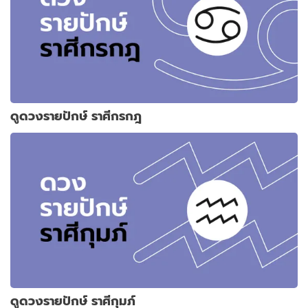
ดูดวงรายปักษ์ ราศีกรกฎ
ดูดวงรายปักษ์ ราศีกุมภ์