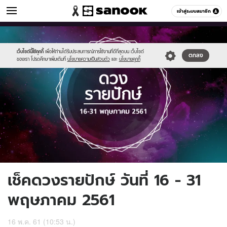
ดูดวง
เข้าสู่ระบบสมาชิก
หมวดอื่นๆ
//s.isanook.com/ho/0/ud/27/139937/may_15days_2.png
Sanook
//s.isanook.com/sr/0/images/logo-
600
60
new-
sanook.png
เว็บไซต์นี้ใช้คุกกี้
เพื่อให้ท่านได้รับประสบการณ์การใช้งานที่ดีที่สุดบน เว็บไซต์
ตกลง
ของเรา โปรดศึกษาเพิ่มเติมที่
นโยบายความเป็นส่วนตัว
และ
นโยบายคุกกี้
เช็คดวงรายปักษ์ วันที่ 16 - 31
พฤษภาคม 2561
16 พ.ค. 61 (10:53 น.)