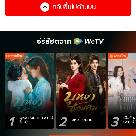
กลับขึ้นไปด้านบน
ซีรีส์ฮิตจาก
1
2
3
บุหงาซ่อนคม (พากย์
เมื่อรั
บุหงาซ่อนคม
ไทย)
(พากย์