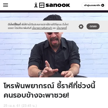
ดูดวง
เข้าสู่ระบบสมาชิก
หมวดอื่นๆ
//s.isanook.com/ho/0/ud/27/138127/hh.jpg
Sanook
//s.isanook.com/sr/0/images/logo-
600
60
new-
sanook.png
เว็บไซต์นี้ใช้คุกกี้
เพื่อให้ท่านได้รับประสบการณ์การใช้งานที่ดีที่สุดบน เว็บไซต์
ตกลง
ของเรา โปรดศึกษาเพิ่มเติมที่
นโยบายความเป็นส่วนตัว
และ
นโยบายคุกกี้
โหรพันพยากรณ์ ชี้ราศีที่ช่วงนี้
คนรอบข้างจะพาซวย!
25 เม.ย. 61 (23:45 น.)