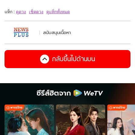
แท็ก :
ดูดวง
เช็คดวง
ดูแท็กทั้งหมด
สนับสนุนเนื้อหา
กลับขึ้นไปด้านบน
ซีรีส์ฮิตจาก