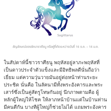
สัญลักษณ์ของลัคนาราศีธนู หรือผู้ที่เกิดระหว่างวันที่ 16 ธ.ค. – 14 ม.ค.
ในสัปดาห์นี้ชาวราศีธนู พฤหัสอยู่ลาภะพฤหัสที่
เป็นดาวประจำตัวแข็งและมีอิทธิพลดีนั่นถือว่า
เยี่ยม แต่ความวุ่นวายมันอยู่ต่อหน้าท่านระยะ
ประชิด นั่นคือ ในลัคนามีทั้งพระอังคารและพระ
เสาร์ซึ่งเป็นคู่สัตรูโทษกันอยู่ นึกภาพตามคือ ผู้
หลักผู้ใหญ่ให้โชค ให้ลาภหน้าบ้านแต่ในบ้านท่าน
มีคนตีกัน บางทีผู้ใหญ่ก็ช่วยไม่ได้ แถมพระอังคาร