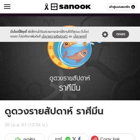
ดูดวง
เข้าสู่ระบบสมาชิก
หมวดอื่นๆ
//s.isanook.com/ho/0/ud/fxd/week/012_pisces.jpg
Sanook
//s.isanook.com/sr/0/images/logo-
600
60
new-
sanook.png
เว็บไซต์นี้ใช้คุกกี้
เพื่อให้ท่านได้รับประสบการณ์การใช้งานที่ดีที่สุดบน เว็บไซต์
ตกลง
ของเรา โปรดศึกษาเพิ่มเติมที่
นโยบายความเป็นส่วนตัว
และ
นโยบายคุกกี้
ดูดวงรายสัปดาห์ ราศีมีน
20 เม.ย. 61 (13:54 น.)
Copy link
แชร์
กดฟัง