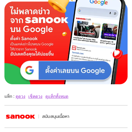
แท็ก :
ดูดวง
เช็คดวง
ดูแท็กทั้งหมด
สนับสนุนเนื้อหา