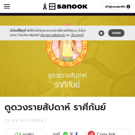
ดูดวง
เข้าสู่ระบบสมาชิก
หมวดอื่นๆ
//s.isanook.com/ho/0/ud/fxd/week/06_virgo.jpg
Sanook
//s.isanook.com/sr/0/images/logo-
600
60
new-
sanook.png
เว็บไซต์นี้ใช้คุกกี้
เพื่อให้ท่านได้รับประสบการณ์การใช้งานที่ดีที่สุดบน เว็บไซต์
ตกลง
ของเรา โปรดศึกษาเพิ่มเติมที่
นโยบายความเป็นส่วนตัว
และ
นโยบายคุกกี้
ดูดวงรายสัปดาห์ ราศีกันย์
11 เม.ย. 61 (14:05 น.)
Copy link
แชร์
กดฟัง