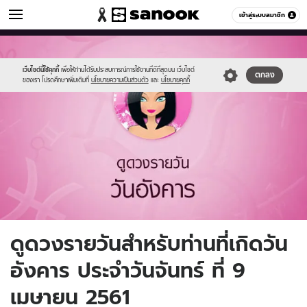
ดูดวง
เข้าสู่ระบบสมาชิก
หมวดอื่นๆ
//s.isanook.com/ho/0/ud/fxd/day/3_tue.jpg
Sanook
//s.isanook.com/sr/0/images/logo-
600
60
new-
sanook.png
เว็บไซต์นี้ใช้คุกกี้
เพื่อให้ท่านได้รับประสบการณ์การใช้งานที่ดีที่สุดบน เว็บไซต์
ตกลง
ของเรา โปรดศึกษาเพิ่มเติมที่
นโยบายความเป็นส่วนตัว
และ
นโยบายคุกกี้
ดูดวงรายวันสำหรับท่านที่เกิดวัน
อังคาร ประจำวันจันทร์ ที่ 9
เมษายน 2561