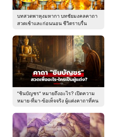
บทสวดพาหุงมหากา บทชัยมงคลคาถา
สวดเช้าและก่อนนอน ชีวิตราบรื่น
"ชินบัญชร" หมายถึงอะไร? เปิดความ
หมาย-ที่มา-ข้อเท็จจริง ผู้แต่งคาถาที่คน
ไทยคุ้นเคย