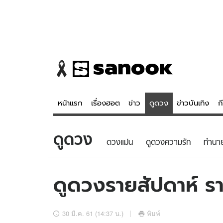
หน้าแรก
เรื่องฮอต
ข่าว
ดูดวง
ข่าวบันเทิง
ก
ดูดวง
ข่าว
ดูดวง - 
ดวงแม่น
ดูดวงความรัก
ทํานา
เรื่องฮอต
ดูดวง
ข่าว
หวยไทย
ดูดวงรายสัปดาห์ รา
ข่าวบันเทิง
สถิติหวยไท
ข่าวกีฬา
หวยลาว
30 มี.ค. 61 (14:37 น.)
พิมพ์
ข่าวเศรษฐกิจ