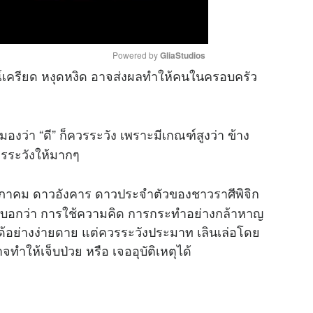
Powered by 
GliaStudios
์เครียด หงุดหงิด อาจส่งผลทำให้คนในครอบครัว
M
u
องว่า “ดี” ก็ควรระวัง เพราะมีเกณฑ์สูงว่า ข้าง
t
e
ควรระวังให้มากๆ
าคม ดาวอังคาร ดาวประจำตัวของชาวราศีพิจิก
่งบอกว่า การใช้ความคิด การกระทำอย่างกล้าหาญ
ด้อย่างง่ายดาย แต่ควรระวังประมาท เลินเล่อโดย
ให้เจ็บป่วย หรือ เจออุบัติเหตุได้