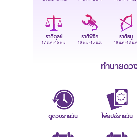
ราศีตุลย์
ราศีพิจิก
ราศีธนู
17 ต.ค.-15 พ.ย.
16 พ.ย.-15 ธ.ค.
16 ธ.ค.-13 ม.ค
ทำนายดวงช
ดูดวงรายวัน
ไพ่ยิปซีรายวัน