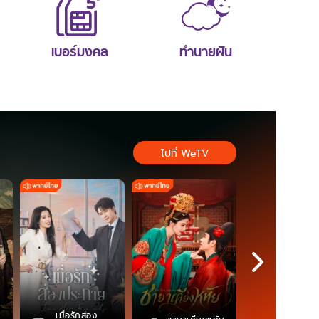
เบอร์มงคล
ทำนายฝัน
ไปที่ WeTV
เมื่อรักส่อง
ตำนานจอม