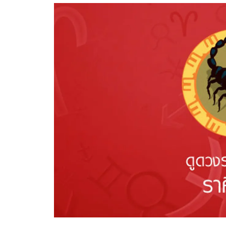
อัปเดตจีน
เช็กข่าวชัวร์
ติดตามสนุกโซเชี
ดาวน์โหลดสนุกแอปฟรี
สงวนลิขสิทธิ์ ©
2569
บริษัท อิมเมจ ฟิวเจอร์ (ประเทศไทย) จำกัด