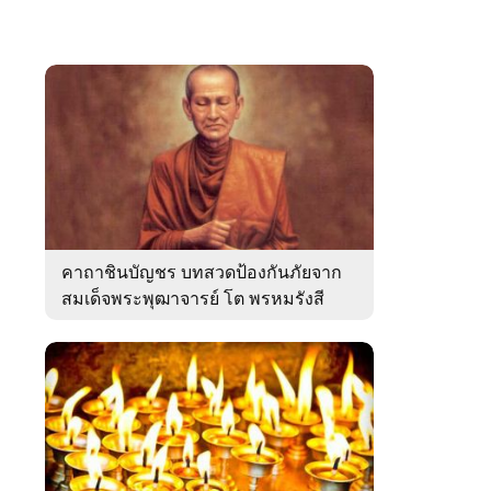
คาถาชินบัญชร บทสวดป้องกันภัยจาก
สมเด็จพระพุฒาจารย์ โต พรหมรังสี