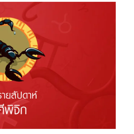
สุขภาพ
ดูทีวี
เที่ยว-กิน
WeTV
Tasteful Thailand
Exclusive
Sanook Choice
นิยาย
ยลได้ที่
ร่วมงานกับเ