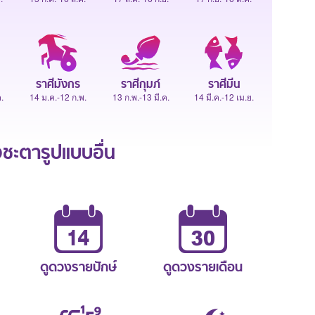
ราศีมังกร
ราศีกุมภ์
ราศีมีน
.
14 ม.ค.-12 ก.พ.
13 ก.พ.-13 มี.ค.
14 มี.ค.-12 เม.ย.
ะตารูปแบบอื่น
ดูดวงรายปักษ์
ดูดวงรายเดือน