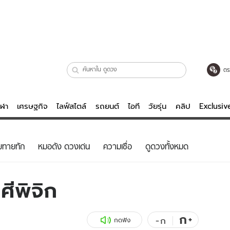
ตร
ีฬา
เศรษฐกิจ
ไลฟ์สไตล์
รถยนต์
ไอที
วัยรุ่น
คลิป
Exclusi
ตรวจหวย
ไลฟ์สไตล์
บันเทิงค
ยทายทัก
หมอดัง ดวงเด่น
ความเชื่อ
ดูดวงทั้งหมด
ผู้หญิง
หนัง-ละคร
ผู้ชาย
เพลง
ศีพิจิก
ย
วัยรุ่น
เกมส์
ไอที
คลิป
ก
+
-
ก
กดฟัง
รถยนต์
พอดแคสต์