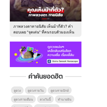
ภาพลวงตาทายนิสัย เห็นม้ากี่ตัว? คำ
ตอบเผย "จุดเด่น" ที่คนรอบตัวมองเห็น
ในตัวคุณ
คำค้นยอดฮิต
ดูดวง
ดูดวงรายวัน
ดูดวงรายปักษ์
ดูดวงรายเดือน
ดวงวันนี้
ทํานายฝัน