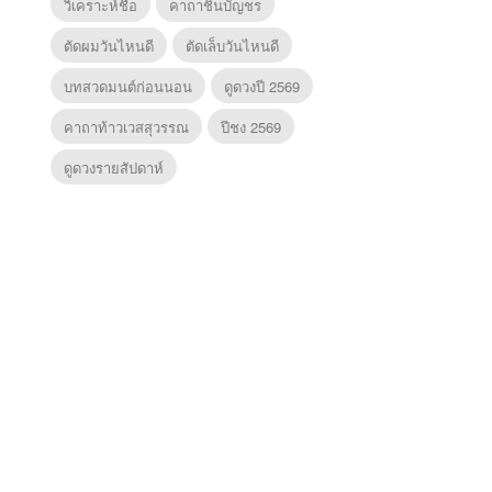
วิเคราะห์ชื่อ
คาถาชินบัญชร
ตัดผมวันไหนดี
ตัดเล็บวันไหนดี
บทสวดมนต์ก่อนนอน
ดูดวงปี 2569
คาถาท้าวเวสสุวรรณ
ปีชง 2569
ดูดวงรายสัปดาห์