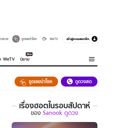
เข้าสู่ระบบสมาชิก
วจหวย
ขูดเลขนำโชค
WeTV
ve WeTV
นิยาย
รบรส
ความรู้รอบตัว
ขูดเลขนำโชค
ดูดวงสด
ฮาวทู
กูรู-รอบรู้
เรื่องฮอตในรอบสัปดาห์
เรื่อง
ของ
Sanook ดูดวง
ฮอต
ใน
รอบ