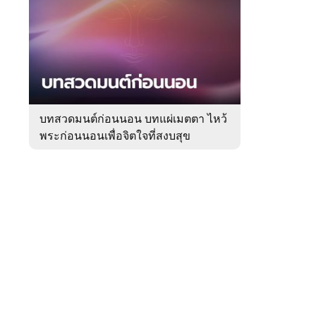
สัปดาห์
ของ
Sanook
ดูด
 WeTV
วง
บทสวดมนต์ก่อนนอน บทแผ่เมตตา ไหว้
พระก่อนนอนเพื่อจิตใจที่สงบสุข
ติดต่อโฆษณา
tencentthbd
sales@tencent.co.th
รา
ร้องเรียนเนื้อหาไม่เหมาะสม
แนะนำติชม แจ้งปัญหาการใช้งาน