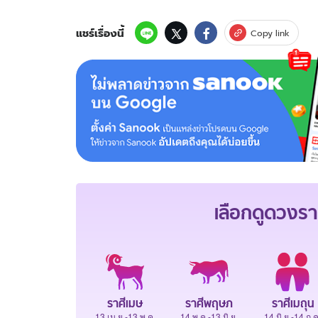
แชร์เรื่องนี้
Copy link
เลือกดู
ดวงรา
ราศีเมษ
ราศีพฤษภ
ราศีเมถุน
13 เม.ย.-13 พ.ค.
14 พ.ค.-13 มิ.ย.
14 มิ.ย.-14 ก.ค