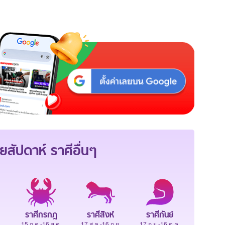
ยสัปดาห์
ราศีอื่นๆ
ราศีกรกฎ
ราศีสิงห์
ราศีกันย์
.
15 ก.ค.-16 ส.ค.
17 ส.ค.-16 ก.ย.
17 ก.ย.-16 ต.ค.