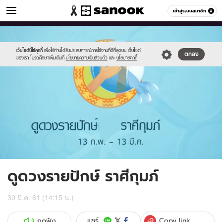
ดูดวง
เข้าสู่ระบบสมาชิก
หมวดอื่นๆ
//s.isanook.com/ho/0/ud/fxd/fortnightly/011_aquarius.jpg
Sanook
//s.isanook.com/sr/0/images/logo-
600
60
new-
sanook.png
เว็บไซต์นี้ใช้คุกกี้
เพื่อให้ท่านได้รับประสบการณ์การใช้งานที่ดีที่สุดบน เว็บไซต์
ตกลง
ของเรา โปรดศึกษาเพิ่มเติมที่
นโยบายความเป็นส่วนตัว
และ
นโยบายคุกกี้
ดูดวงรายปักษ์ ราศีกุมภ์
30 มี.ค. 61 (14:15 น.)
Copy link
แชร์
กดฟัง