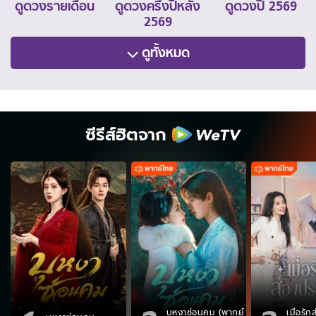
ดูดวงรายเดือน
ดูดวงครึ่งปีหลัง
ดูดวงปี 2569
2569
ดูทั้งหมด
ซีรีส์ฮิตจาก
บุหงาซ่อนคม (พากย์
เมื่อรั