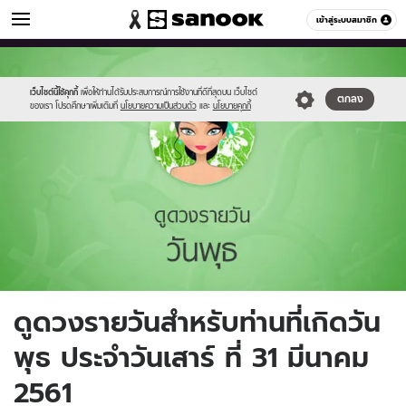
ดูดวง
เข้าสู่ระบบสมาชิก
หมวดอื่นๆ
//s.isanook.com/ho/0/ud/fxd/day/4_wed.jpg
Sanook
//s.isanook.com/sr/0/images/logo-
600
60
new-
sanook.png
เว็บไซต์นี้ใช้คุกกี้
เพื่อให้ท่านได้รับประสบการณ์การใช้งานที่ดีที่สุดบน เว็บไซต์
ตกลง
ของเรา โปรดศึกษาเพิ่มเติมที่
นโยบายความเป็นส่วนตัว
และ
นโยบายคุกกี้
ดูดวงรายวันสำหรับท่านที่เกิดวัน
พุธ ประจำวันเสาร์ ที่ 31 มีนาคม
2561