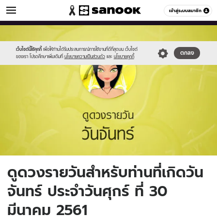
ดูดวง
เข้าสู่ระบบสมาชิก
หมวดอื่นๆ
//s.isanook.com/ho/0/ud/fxd/day/2_mon.jpg
Sanook
//s.isanook.com/sr/0/images/logo-
600
60
new-
sanook.png
เว็บไซต์นี้ใช้คุกกี้
เพื่อให้ท่านได้รับประสบการณ์การใช้งานที่ดีที่สุดบน เว็บไซต์
ตกลง
ของเรา โปรดศึกษาเพิ่มเติมที่
นโยบายความเป็นส่วนตัว
และ
นโยบายคุกกี้
ดูดวงรายวันสำหรับท่านที่เกิดวัน
จันทร์ ประจำวันศุกร์ ที่ 30
มีนาคม 2561