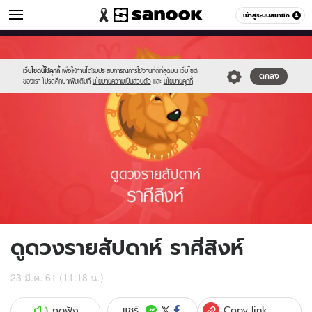
ดูดวง
เข้าสู่ระบบสมาชิก
หมวดอื่นๆ
//s.isanook.com/ho/0/ud/fxd/week/05_leo.jpg
Sanook
//s.isanook.com/sr/0/images/logo-
600
60
new-
sanook.png
เว็บไซต์นี้ใช้คุกกี้
เพื่อให้ท่านได้รับประสบการณ์การใช้งานที่ดีที่สุดบน เว็บไซต์
ตกลง
ของเรา โปรดศึกษาเพิ่มเติมที่
นโยบายความเป็นส่วนตัว
และ
นโยบายคุกกี้
ดูดวงรายสัปดาห์ ราศีสิงห์
23 มี.ค. 61 (11:18 น.)
Copy link
แชร์
กดฟัง