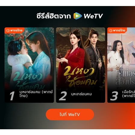
ซีรีส์ฮิตจาก
1
2
3
บุหงาซ่อนคม (พากย์
เมื่อรั
บุหงาซ่อนคม
ไทย)
(พากย์
ไปที่ WeTV