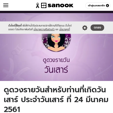
ดูดวง
เข้าสู่ระบบสมาชิก
หมวดอื่นๆ
//s.isanook.com/ho/0/ud/fxd/day/7_sat.jpg
Sanook
//s.isanook.com/sr/0/images/logo-
600
60
new-
sanook.png
เว็บไซต์นี้ใช้คุกกี้
เพื่อให้ท่านได้รับประสบการณ์การใช้งานที่ดีที่สุดบน เว็บไซต์
ตกลง
ของเรา โปรดศึกษาเพิ่มเติมที่
นโยบายความเป็นส่วนตัว
และ
นโยบายคุกกี้
ดูดวงรายวันสำหรับท่านที่เกิดวัน
เสาร์ ประจำวันเสาร์ ที่ 24 มีนาคม
2561