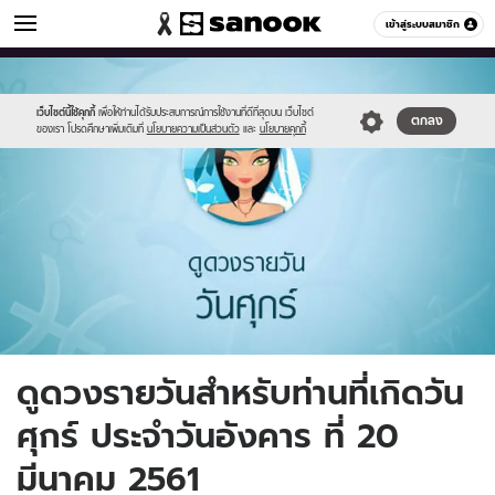
ดูดวง
เข้าสู่ระบบสมาชิก
หมวดอื่นๆ
//s.isanook.com/ho/0/ud/fxd/day/6_fri.jpg
Sanook
//s.isanook.com/sr/0/images/logo-
600
60
new-
sanook.png
เว็บไซต์นี้ใช้คุกกี้
เพื่อให้ท่านได้รับประสบการณ์การใช้งานที่ดีที่สุดบน เว็บไซต์
ตกลง
ของเรา โปรดศึกษาเพิ่มเติมที่
นโยบายความเป็นส่วนตัว
และ
นโยบายคุกกี้
ดูดวงรายวันสำหรับท่านที่เกิดวัน
ศุกร์ ประจำวันอังคาร ที่ 20
มีนาคม 2561