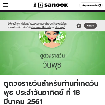
ดูดวง
เข้าสู่ระบบสมาชิก
หมวดอื่นๆ
//s.isanook.com/ho/0/ud/fxd/day/4_wed.jpg
Sanook
//s.isanook.com/sr/0/images/logo-
600
60
new-
sanook.png
เว็บไซต์นี้ใช้คุกกี้
เพื่อให้ท่านได้รับประสบการณ์การใช้งานที่ดีที่สุดบน เว็บไซต์
ตกลง
ของเรา โปรดศึกษาเพิ่มเติมที่
นโยบายความเป็นส่วนตัว
และ
นโยบายคุกกี้
ดูดวงรายวันสำหรับท่านที่เกิดวัน
พุธ ประจำวันอาทิตย์ ที่ 18
มีนาคม 2561