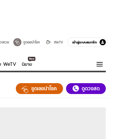
เข้าสู่ระบบสมาชิก
วจหวย
ขูดเลขนำโชค
WeTV
ve WeTV
นิยาย
รบรส
ความรู้รอบตัว
ขูดเลขนำโชค
ดูดวงสด
ฮาวทู
กูรู-รอบรู้