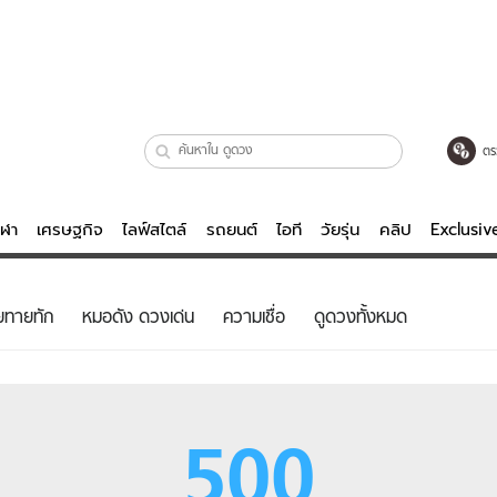
ตร
ีฬา
เศรษฐกิจ
ไลฟ์สไตล์
รถยนต์
ไอที
วัยรุ่น
คลิป
Exclusi
ตรวจหวย
ไลฟ์สไตล์
บันเทิงค
ยทายทัก
หมอดัง ดวงเด่น
ความเชื่อ
ดูดวงทั้งหมด
ผู้หญิง
หนัง-ละคร
ผู้ชาย
เพลง
ย
วัยรุ่น
เกมส์
500
ไอที
คลิป
รถยนต์
พอดแคสต์