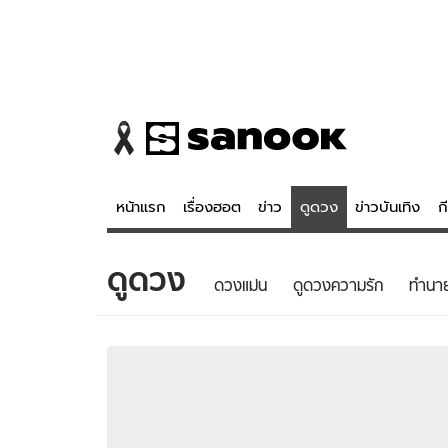
หน้าแรก
เรื่องฮอต
ข่าว
ดูดวง
ข่าวบันเทิง
ก
ดูดวง
ข่าว
ดูดวง - 
ดวงแม่น
ดูดวงความรัก
ทํานา
เรื่องฮอต
ดูดวง
ข่าว
หวยไทย
ข่าวบันเทิง
สถิติหวยไท
ข่าวกีฬา
หวยลาว
ข่าวเศรษฐกิจ