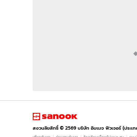
อัปเดตจีน
เช็กข่าวชัวร์
ติดตามสนุกโซเชี
ดาวน์โหลดสนุกแอปฟรี
สงวนลิขสิทธิ์ ©
2569
บริษัท อิมเมจ ฟิวเจอร์ (ประเทศไทย) จำกัด
สงวนลิขสิทธิ์ ©
2569
บริษัท อิมเมจ ฟิวเจอร์ (ประเ