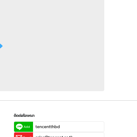
 WeTV
ติดต่อโฆษณา
tencentthbd
sales@tencent.co.th
รา
ร้องเรียนเนื้อหาไม่เหมาะสม
แนะนำติชม แจ้งปัญหาการใช้งาน
ติดต่อโฆษณา
tencentthbd
Add