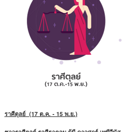
ราศีตุลย์ (17 ต.ค. - 15 พ.ย.)
ชาวราศีตุลย์ ราศีธาตุลม ผู้มี ดาวศุกร์ เทพีวีนัส