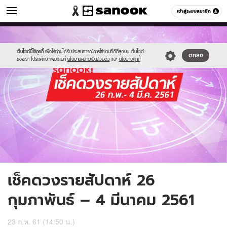
ดูดวง
เข้าสู่ระบบสมาชิก
หมวดอื่นๆ
//s.isanook.com/ho/0/ud/26/133505/week2.jpg
Sanook
//s.isanook.com/sr/0/images/logo-
600
60
new-
sanook.png
เว็บไซต์นี้ใช้คุกกี้
เพื่อให้ท่านได้รับประสบการณ์การใช้งานที่ดีที่สุดบน เว็บไซต์
ตกลง
ของเรา โปรดศึกษาเพิ่มเติมที่
นโยบายความเป็นส่วนตัว
และ
นโยบายคุกกี้
เช็คดวงรายสัปดาห์ 26
กุมภาพันธ์ – 4 มีนาคม 2561
23 ก.พ. 61 (14:50 น.)