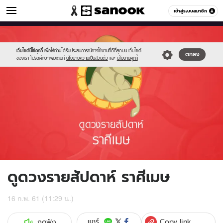
ดูดวง
เข้าสู่ระบบสมาชิก
หมวดอื่นๆ
//s.isanook.com/ho/0/ud/fxd/week/01_aries.jpg
Sanook
//s.isanook.com/sr/0/images/logo-
600
60
new-
sanook.png
เว็บไซต์นี้ใช้คุกกี้
เพื่อให้ท่านได้รับประสบการณ์การใช้งานที่ดีที่สุดบน เว็บไซต์
ตกลง
ของเรา โปรดศึกษาเพิ่มเติมที่
นโยบายความเป็นส่วนตัว
และ
นโยบายคุกกี้
ดูดวงรายสัปดาห์ ราศีเมษ
16 ก.พ. 61 (11:29 น.)
Copy link
แชร์
กดฟัง