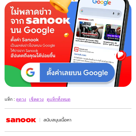
แท็ก :
ดูดวง
เช็คดวง
ดูแท็กทั้งหมด
สนับสนุนเนื้อหา