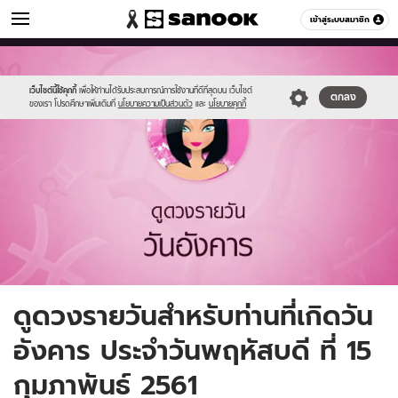
ดูดวง
เข้าสู่ระบบสมาชิก
หมวดอื่นๆ
//s.isanook.com/ho/0/ud/fxd/day/3_tue.jpg
Sanook
//s.isanook.com/sr/0/images/logo-
600
60
new-
sanook.png
เว็บไซต์นี้ใช้คุกกี้
เพื่อให้ท่านได้รับประสบการณ์การใช้งานที่ดีที่สุดบน เว็บไซต์
ตกลง
ของเรา โปรดศึกษาเพิ่มเติมที่
นโยบายความเป็นส่วนตัว
และ
นโยบายคุกกี้
ดูดวงรายวันสำหรับท่านที่เกิดวัน
อังคาร ประจำวันพฤหัสบดี ที่ 15
กุมภาพันธ์ 2561