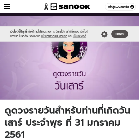
ดูดวง
เข้าสู่ระบบสมาชิก
หมวดอื่นๆ
//s.isanook.com/ho/0/ud/fxd/day/7_sat.jpg
Sanook
//s.isanook.com/sr/0/images/logo-
600
60
new-
sanook.png
เว็บไซต์นี้ใช้คุกกี้
เพื่อให้ท่านได้รับประสบการณ์การใช้งานที่ดีที่สุดบน เว็บไซต์
ตกลง
ของเรา โปรดศึกษาเพิ่มเติมที่
นโยบายความเป็นส่วนตัว
และ
นโยบายคุกกี้
ดูดวงรายวันสำหรับท่านที่เกิดวัน
เสาร์ ประจำพุธ ที่ 31 มกราคม
2561