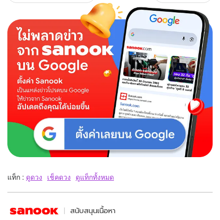
แท็ก :
ดูดวง
เช็คดวง
ดูแท็กทั้งหมด
สนับสนุนเนื้อหา