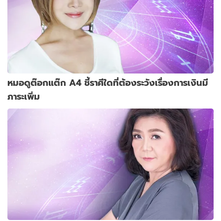
หมอดูต๊อกแต๊ก A4 ชี้ราศีใดที่ต้องระวังเรื่องการเงินมี
ภาระเพิ่ม