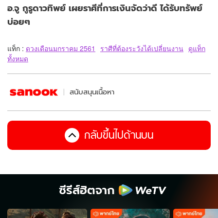
อ.จู กูรูดาวทิพย์ เผยราศีที่การเงินจัดว่าดี ได้รับทรัพย์
บ่อยๆ
แท็ก :
ดวงเดือนมกราคม 2561
ราศีที่ต้องระวังได้เปลี่ยนงาน
ดูแท็ก
ทั้งหมด
สนับสนุนเนื้อหา
กลับขึ้นไปด้านบน
ซีรีส์ฮิตจาก