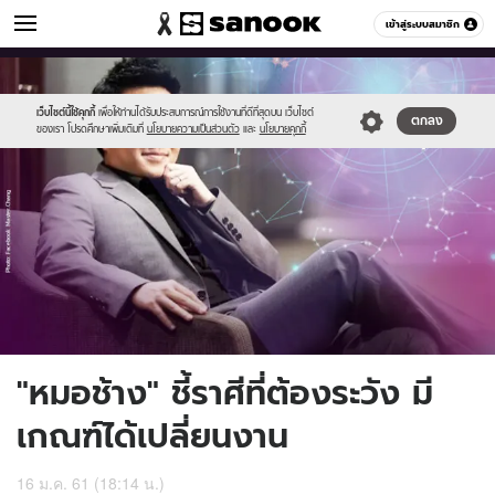
ดูดวง
เข้าสู่ระบบสมาชิก
หมวดอื่นๆ
//s.isanook.com/ho/0/ud/26/131081/horo_thumb600x360_chang2.jpg
Sanook
//s.isanook.com/sr/0/images/logo-
600
60
new-
sanook.png
เว็บไซต์นี้ใช้คุกกี้
เพื่อให้ท่านได้รับประสบการณ์การใช้งานที่ดีที่สุดบน เว็บไซต์
ตกลง
ของเรา โปรดศึกษาเพิ่มเติมที่
นโยบายความเป็นส่วนตัว
และ
นโยบายคุกกี้
"หมอช้าง" ชี้ราศีที่ต้องระวัง มี
เกณฑ์ได้เปลี่ยนงาน
16 ม.ค. 61 (18:14 น.)