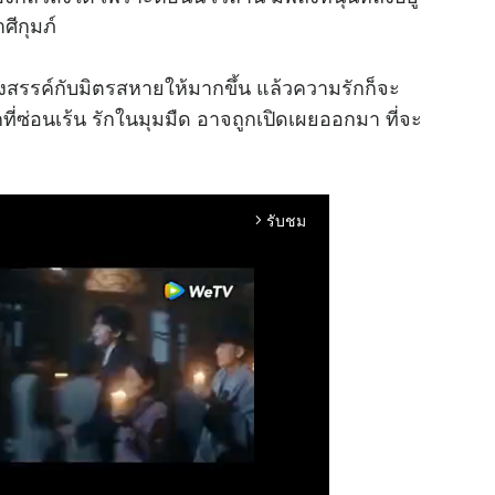
ศีกุมภ์
สรรค์กับมิตรสหายให้มากขึ้น แล้วความรักก็จะ
ที่ซ่อนเร้น รักในมุมมืด อาจถูกเปิดเผยออกมา ที่จะ
รับชม
arrow_forward_ios