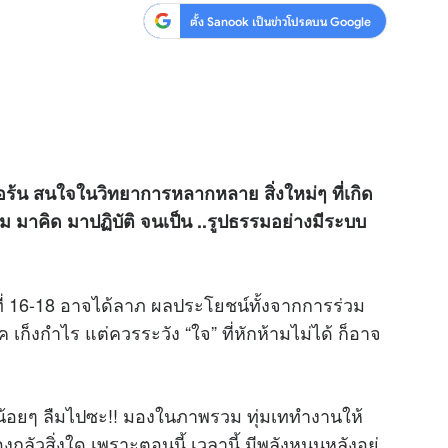
ตั้ง Sanook เป็นข่าวโปรดบน Google
อรือร้น สนใจในวิทยาการหลากหลาย สิ่งใหม่ๆ ที่เกิด
รม มาคิด มาปฏิบัติ จนเป็น ..รูปธรรมอย่างมีระบบ
ที่ 16-18 อาจได้ลาภ ผลประโยชน์ทั้งจากการร่วม
 เก็งกำไร แต่ควรระวัง “ใจ” ที่หักห้ามไม่ได้ ก็อาจ
ด้วย
น้อยๆ ลืมไปซะ!! มองในภาพรวม ทุ่มเททำงานให้
องกลัวสิ่งใด เพราะตอนนี้ เวลานี้ มีพลังหนุนหลังอยู่