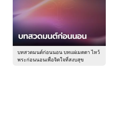
สัปดาห์
ของ
Sanook
ดูด
 WeTV
วง
บทสวดมนต์ก่อนนอน บทแผ่เมตตา ไหว้
พระก่อนนอนเพื่อจิตใจที่สงบสุข
ติดต่อโฆษณา
tencentthbd
sales@tencent.co.th
รา
ร้องเรียนเนื้อหาไม่เหมาะสม
แนะนำติชม แจ้งปัญหาการใช้งาน