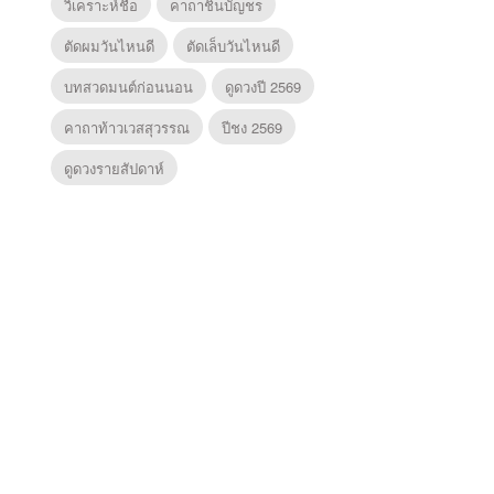
วิเคราะห์ชื่อ
คาถาชินบัญชร
ตัดผมวันไหนดี
ตัดเล็บวันไหนดี
บทสวดมนต์ก่อนนอน
ดูดวงปี 2569
คาถาท้าวเวสสุวรรณ
ปีชง 2569
ดูดวงรายสัปดาห์