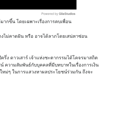
Powered by 
GliaStudios
้มากขึ้น โดยเฉพาะเรื่องการคบเพื่อน
M
่างไม่คาดฝัน หรือ อาจได้ลาภโดยเสน่หาซ่อน
u
t
e
ีครึ่ง ดาวเสาร์ เจ้าแห่งชะตากรรมได้โคจรมาสถิต
ชน์ ความสัมพันธ์กับบุคคลที่มีบทบาทในเรื่องการเงิน
องใหม่ๆ ในการแสวงหาผลประโยชน์ร่วมกัน ถึงจะ