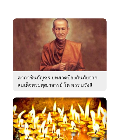
คาถาชินบัญชร บทสวดป้องกันภัยจาก
สมเด็จพระพุฒาจารย์ โต พรหมรังสี