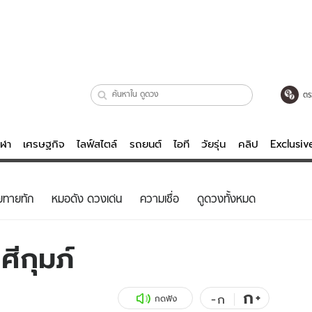
ตร
ีฬา
เศรษฐกิจ
ไลฟ์สไตล์
รถยนต์
ไอที
วัยรุ่น
คลิป
Exclusi
ตรวจหวย
ไลฟ์สไตล์
บันเทิงค
ยทายทัก
หมอดัง ดวงเด่น
ความเชื่อ
ดูดวงทั้งหมด
ผู้หญิง
หนัง-ละคร
ผู้ชาย
เพลง
ีกุมภ์
ย
วัยรุ่น
เกมส์
ไอที
คลิป
ก
+
-
ก
กดฟัง
รถยนต์
พอดแคสต์