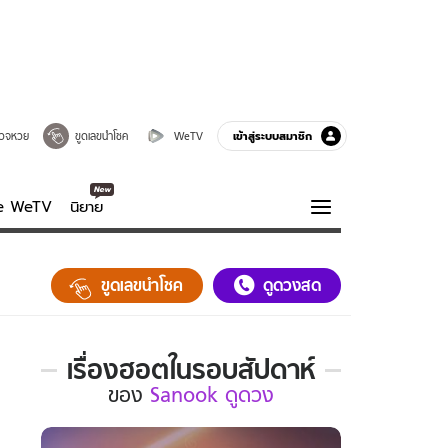
เข้าสู่ระบบสมาชิก
วจหวย
ขูดเลขนำโชค
WeTV
ve WeTV
นิยาย
รบรส
ความรู้รอบตัว
ขูดเลขนำโชค
ดูดวงสด
ฮาวทู
กูรู-รอบรู้
เรื่องฮอตในรอบสัปดาห์
เรื่อง
ของ
Sanook ดูดวง
ฮอต
ใน
รอบ