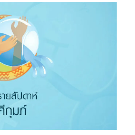
สุขภาพ
ดูทีวี
เที่ยว-กิน
WeTV
Tasteful Thailand
Exclusive
Sanook Choice
นิยาย
ยลได้ที่
ร่วมงานกับเ