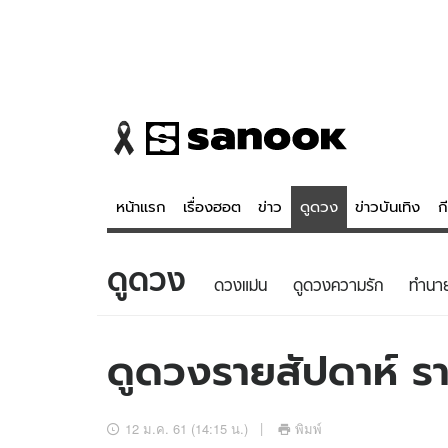
หน้าแรก
เรื่องฮอต
ข่าว
ดูดวง
ข่าวบันเทิง
ก
ดูดวง
ข่าว
ดูดวง - 
ดวงแม่น
ดูดวงความรัก
ทํานา
เรื่องฮอต
ดูดวง
ข่าว
หวยไทย
ดูดวงรายสัปดาห์ ราศ
ข่าวบันเทิง
สถิติหวยไท
ข่าวกีฬา
หวยลาว
12 ม.ค. 61 (14:15 น.)
พิมพ์
ข่าวเศรษฐกิจ