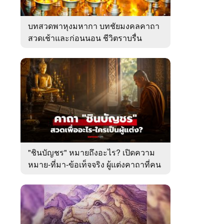
บทสวดพาหุงมหากา บทชัยมงคลคาถา
สวดเช้าและก่อนนอน ชีวิตราบรื่น
"ชินบัญชร" หมายถึงอะไร? เปิดความ
หมาย-ที่มา-ข้อเท็จจริง ผู้แต่งคาถาที่คน
ไทยคุ้นเคย