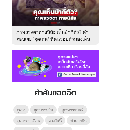
ภาพลวงตาทายนิสัย เห็นม้ากี่ตัว? คำ
ตอบเผย "จุดเด่น" ที่คนรอบตัวมองเห็น
ในตัวคุณ
คำค้นยอดฮิต
ดูดวง
ดูดวงรายวัน
ดูดวงรายปักษ์
ดูดวงรายเดือน
ดวงวันนี้
ทํานายฝัน