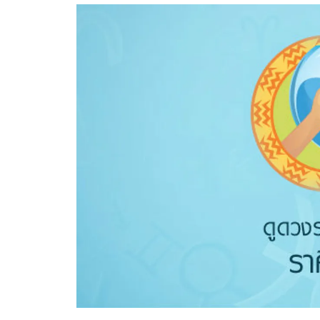
อัปเดตจีน
เช็กข่าวชัวร์
ติดตามสนุกโซเชี
ดาวน์โหลดสนุกแอปฟรี
สงวนลิขสิทธิ์ ©
2569
บริษัท อิมเมจ ฟิวเจอร์ (ประเทศไทย) จำกัด