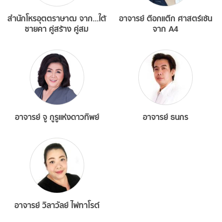
สำนักโหรอุตตราษาฒ จาก...ใต้
อาจารย์ ต๊อกแต๊ก ศาสตร์เซ้น
ชายคา คู่สร้าง คู่สม
จาก A4
อาจารย์ จู กูรูแห่งดาวทิพย์
อาจารย์ ธนกร
อาจารย์ วิลาวัลย์ ไพ่ทาโรต์