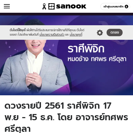
ดูดวง
เข้าสู่ระบบสมาชิก
หมวดอื่นๆ
//s.isanook.com/ho/0/ud/26/130361/348851.jpg
Sanook
//s.isanook.com/sr/0/images/logo-
600
60
new-
sanook.png
เว็บไซต์นี้ใช้คุกกี้
เพื่อให้ท่านได้รับประสบการณ์การใช้งานที่ดีที่สุดบน เว็บไซต์
ตกลง
ของเรา โปรดศึกษาเพิ่มเติมที่
นโยบายความเป็นส่วนตัว
และ
นโยบายคุกกี้
ดวงรายปี 2561 ราศีพิจิก 17
พ.ย - 15 ธ.ค. โดย อาจารย์ทศพร
ศรีตุลา