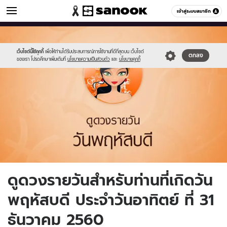
ดูดวง
เข้าสู่ระบบสมาชิก
หมวดอื่นๆ
//s.isanook.com/ho/0/ud/fxd/day/5_thu.jpg
Sanook
//s.isanook.com/sr/0/images/logo-
600
60
new-
sanook.png
เว็บไซต์นี้ใช้คุกกี้
เพื่อให้ท่านได้รับประสบการณ์การใช้งานที่ดีที่สุดบน เว็บไซต์
ตกลง
ของเรา โปรดศึกษาเพิ่มเติมที่
นโยบายความเป็นส่วนตัว
และ
นโยบายคุกกี้
ดูดวงรายวันสำหรับท่านที่เกิดวัน
พฤหัสบดี ประจำวันอาทิตย์ ที่ 31
ธันวาคม 2560