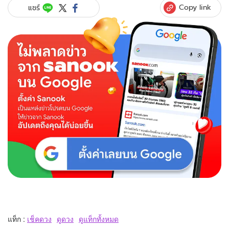
Copy link
แชร์
แท็ก :
เช็คดวง
ดูดวง
ดูแท็กทั้งหมด