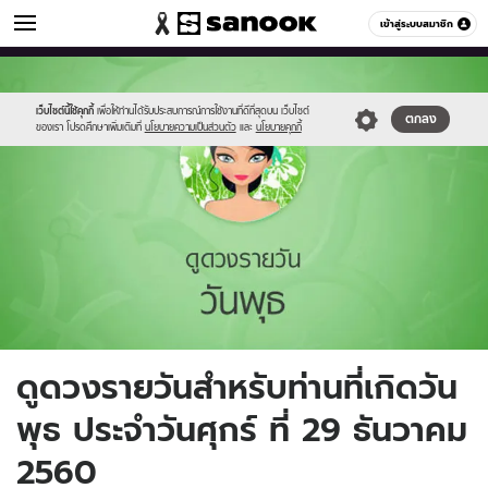
ดูดวง
เข้าสู่ระบบสมาชิก
หมวดอื่นๆ
//s.isanook.com/ho/0/ud/fxd/day/4_wed.jpg
Sanook
//s.isanook.com/sr/0/images/logo-
600
60
new-
sanook.png
เว็บไซต์นี้ใช้คุกกี้
เพื่อให้ท่านได้รับประสบการณ์การใช้งานที่ดีที่สุดบน เว็บไซต์
ตกลง
ของเรา โปรดศึกษาเพิ่มเติมที่
นโยบายความเป็นส่วนตัว
และ
นโยบายคุกกี้
ดูดวงรายวันสำหรับท่านที่เกิดวัน
พุธ ประจำวันศุกร์ ที่ 29 ธันวาคม
2560