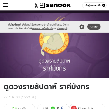
ดูดวง
เข้าสู่ระบบสมาชิก
หมวดอื่นๆ
//s.isanook.com/ho/0/ud/fxd/week/010_capricorn.jpg
Sanook
//s.isanook.com/sr/0/images/logo-
600
60
new-
sanook.png
เว็บไซต์นี้ใช้คุกกี้
เพื่อให้ท่านได้รับประสบการณ์การใช้งานที่ดีที่สุดบน เว็บไซต์
ตกลง
ของเรา โปรดศึกษาเพิ่มเติมที่
นโยบายความเป็นส่วนตัว
และ
นโยบายคุกกี้
ดูดวงรายสัปดาห์ ราศีมังกร
22 ธ.ค. 60 (15:21 น.)
Copy link
แชร์
กดฟัง