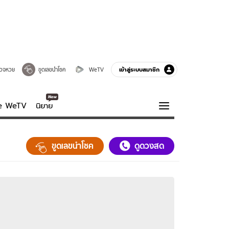
เข้าสู่ระบบสมาชิก
วจหวย
ขูดเลขนำโชค
WeTV
ve WeTV
นิยาย
รบรส
ความรู้รอบตัว
ขูดเลขนำโชค
ดูดวงสด
ฮาวทู
กูรู-รอบรู้