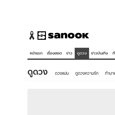
หน้าแรก
เรื่องฮอต
ข่าว
ดูดวง
ข่าวบันเทิง
ก
ดูดวง
ข่าว
ดูดวง - 
ดวงแม่น
ดูดวงความรัก
ทํานา
เรื่องฮอต
ดูดวง
ข่าว
หวยไทย
ข่าวบันเทิง
สถิติหวยไท
ข่าวกีฬา
หวยลาว
ข่าวเศรษฐกิจ