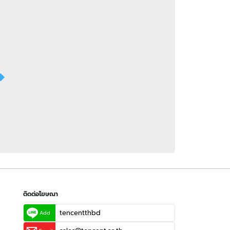
 WeTV
ติดต่อโฆษณา
tencentthbd
sales@tencent.co.th
รา
ร้องเรียนเนื้อหาไม่เหมาะสม
แนะนำติชม แจ้งปัญหาการใช้งาน
ติดต่อโฆษณา
tencentthbd
Add