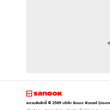
อัปเดตจีน
เช็กข่าวชัวร์
ติดตามสนุกโซเชี
ดาวน์โหลดสนุกแอปฟรี
สงวนลิขสิทธิ์ ©
2569
บริษัท อิมเมจ ฟิวเจอร์ (ประเทศไทย) จำกัด
สงวนลิขสิทธิ์ ©
2569
บริษัท อิมเมจ ฟิวเจอร์ (ประเ