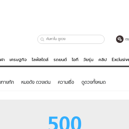
ตร
ีฬา
เศรษฐกิจ
ไลฟ์สไตล์
รถยนต์
ไอที
วัยรุ่น
คลิป
Exclusi
ตรวจหวย
ไลฟ์สไตล์
บันเทิงค
ยทายทัก
หมอดัง ดวงเด่น
ความเชื่อ
ดูดวงทั้งหมด
ผู้หญิง
หนัง-ละคร
ผู้ชาย
เพลง
ย
วัยรุ่น
เกมส์
500
ไอที
คลิป
รถยนต์
พอดแคสต์