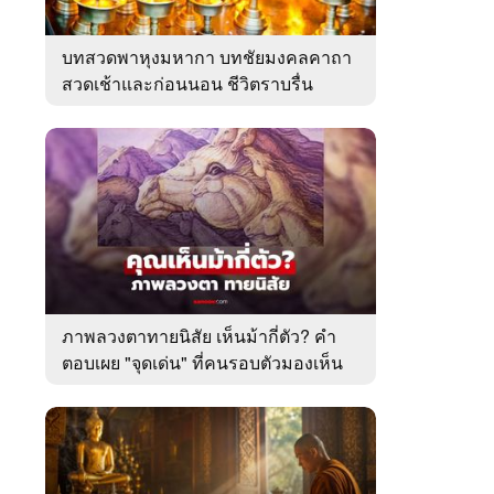
บทสวดพาหุงมหากา บทชัยมงคลคาถา
สวดเช้าและก่อนนอน ชีวิตราบรื่น
ภาพลวงตาทายนิสัย เห็นม้ากี่ตัว? คำ
ตอบเผย "จุดเด่น" ที่คนรอบตัวมองเห็น
ในตัวคุณ