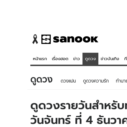
หน้าแรก
เรื่องฮอต
ข่าว
ดูดวง
ข่าวบันเทิง
ก
ดูดวง
ข่าว
ดูดวง - 
ดวงแม่น
ดูดวงความรัก
ทํานา
เรื่องฮอต
ดูดวง
ข่าว
หวยไทย
ดูดวงรายวันสำหรับท่
ข่าวบันเทิง
สถิติหวยไท
วันจันทร์ ที่ 4 ธัน
ข่าวกีฬา
หวยลาว
ข่าวเศรษฐกิจ