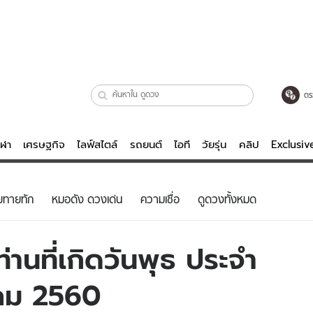
ตร
ีฬา
เศรษฐกิจ
ไลฟ์สไตล์
รถยนต์
ไอที
วัยรุ่น
คลิป
Exclusi
ตรวจหวย
ไลฟ์สไตล์
บันเทิงค
ยทายทัก
หมอดัง ดวงเด่น
ความเชื่อ
ดูดวงทั้งหมด
ผู้หญิง
หนัง-ละคร
ผู้ชาย
เพลง
านที่เกิดวันพุธ ประจำ
ย
วัยรุ่น
เกมส์
วาคม 2560
ไอที
คลิป
รถยนต์
พอดแคสต์