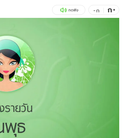
ก
สุขภาพ
+
ดูทีวี
-
ก
กดฟัง
เที่ยว-กิน
WeTV
Tasteful Thailand
Exclusive
Sanook Choice
นิยาย
ยลได้ที่
ร่วมงานกับเ