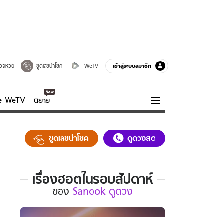
เข้าสู่ระบบสมาชิก
วจหวย
ขูดเลขนำโชค
WeTV
ve WeTV
นิยาย
รบรส
ความรู้รอบตัว
ขูดเลขนำโชค
ดูดวงสด
ฮาวทู
กูรู-รอบรู้
เรื่องฮอตในรอบสัปดาห์
เรื่อง
ของ
Sanook ดูดวง
ฮอต
ใน
รอบ