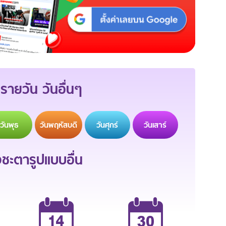
รายวัน วันอื่นๆ
วัน
พุธ
วัน
พฤหัสบดี
วัน
ศุกร์
วัน
เสาร์
ะตารูปแบบอื่น