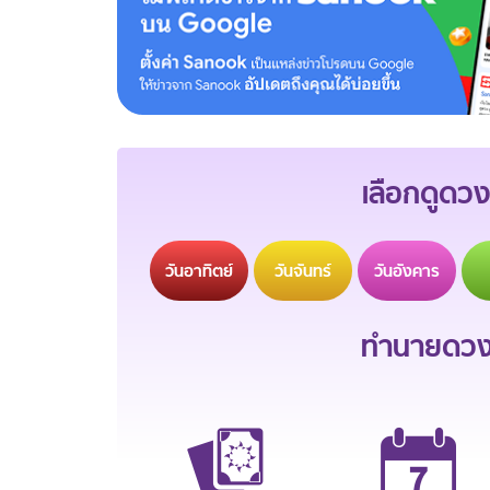
เลือกดูดวง
วัน
อาทิตย์
วัน
จันทร์
วัน
อังคาร
ทำนายดวงช