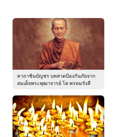
คาถาชินบัญชร บทสวดป้องกันภัยจาก
สมเด็จพระพุฒาจารย์ โต พรหมรังสี