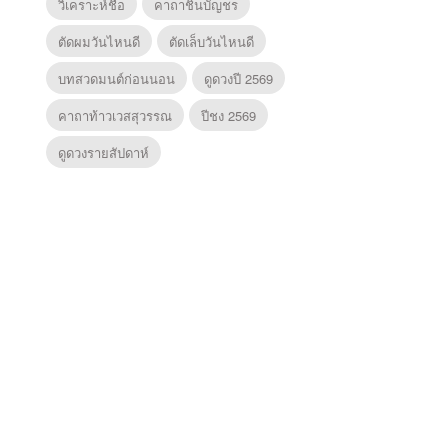
วิเคราะห์ชื่อ
คาถาชินบัญชร
ตัดผมวันไหนดี
ตัดเล็บวันไหนดี
บทสวดมนต์ก่อนนอน
ดูดวงปี 2569
คาถาท้าวเวสสุวรรณ
ปีชง 2569
ดูดวงรายสัปดาห์