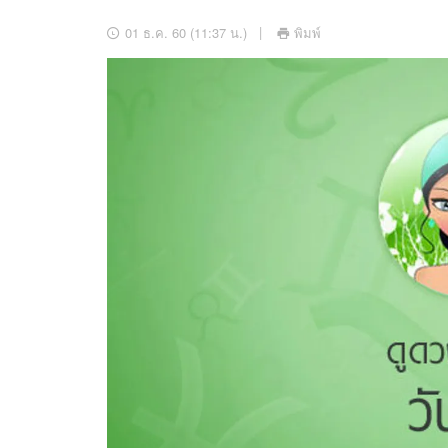
อัปเดตจีน
01 ธ.ค. 60 (11:37 น.)
พิมพ์
เช็กข่าวชัวร์
ติดตามสนุกโซเชี
ดาวน์โหลดสนุกแอปฟรี
สงวนลิขสิทธิ์ ©
2569
บริษัท อิมเมจ ฟิวเจอร์ (ประเทศไทย) จำกัด