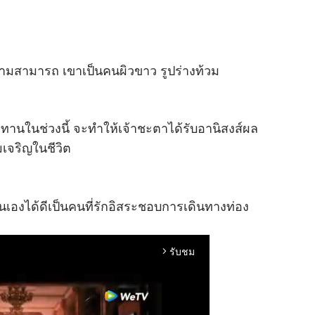
วามสามารถ เขาเป็นคนผิวขาว รูปร่างท้วม
านในช่วงนี้ จะทำให้เจ้าชะตาได้รับอานิสงส์ผล
เจริญในชีวิต
เองได้ดีเป็นคนที่รักอิสระชอบการเดินทางท่อง
รับชม
arrow_forward_ios