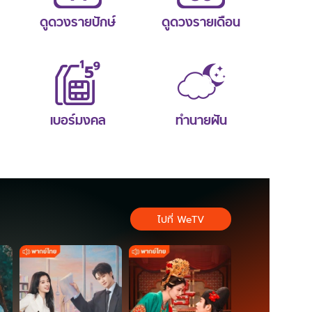
ดูดวงรายปักษ์
ดูดวงรายเดือน
เบอร์มงคล
ทำนายฝัน
ไปที่ WeTV