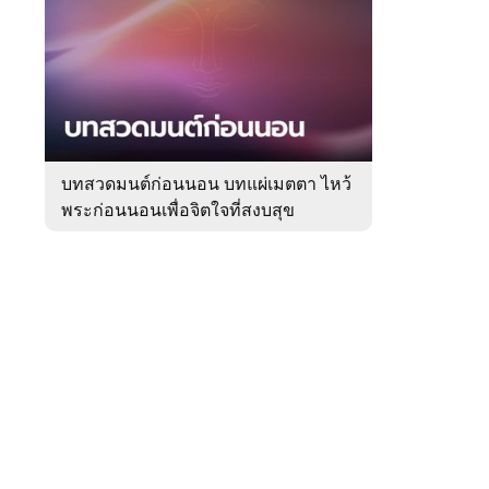
สัปดาห์
ของ
Sanook
ดูด
 WeTV
วง
บทสวดมนต์ก่อนนอน บทแผ่เมตตา ไหว้
พระก่อนนอนเพื่อจิตใจที่สงบสุข
ติดต่อโฆษณา
tencentthbd
sales@tencent.co.th
รา
ร้องเรียนเนื้อหาไม่เหมาะสม
แนะนำติชม แจ้งปัญหาการใช้งาน