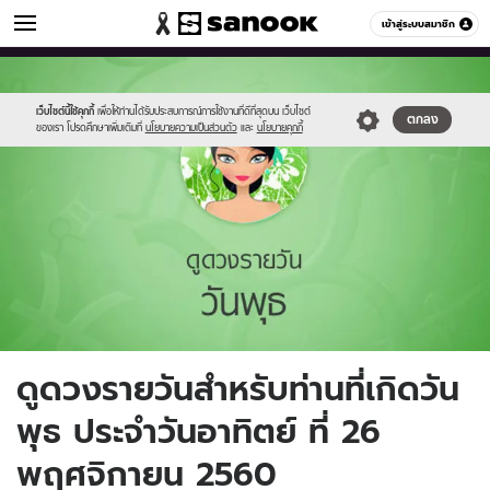
ดูดวง
เข้าสู่ระบบสมาชิก
หมวดอื่นๆ
//s.isanook.com/ho/0/ud/fxd/day/4_wed.jpg
Sanook
//s.isanook.com/sr/0/images/logo-
600
60
new-
sanook.png
เว็บไซต์นี้ใช้คุกกี้
เพื่อให้ท่านได้รับประสบการณ์การใช้งานที่ดีที่สุดบน เว็บไซต์
ตกลง
ของเรา โปรดศึกษาเพิ่มเติมที่
นโยบายความเป็นส่วนตัว
และ
นโยบายคุกกี้
ดูดวงรายวันสำหรับท่านที่เกิดวัน
พุธ ประจำวันอาทิตย์ ที่ 26
พฤศจิกายน 2560