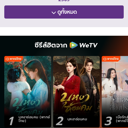
ดูทั้งหมด
ซีรีส์ฮิตจาก
1
2
3
บุหงาซ่อนคม (พากย์
เมื่อรั
บุหงาซ่อนคม
ไทย)
(พากย์