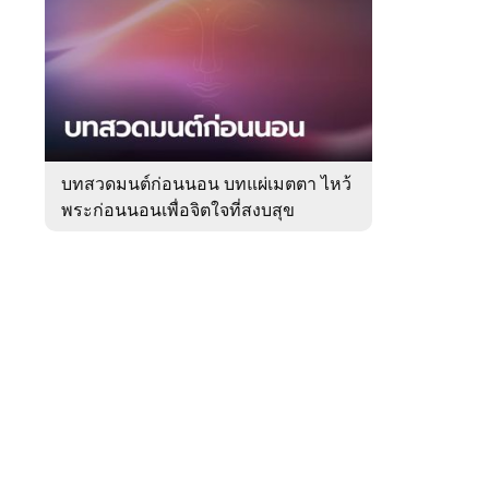
สัปดาห์
ของ
หมวด
ความ
 WeTV
เชื่อ
บทสวดมนต์ก่อนนอน บทแผ่เมตตา ไหว้
พระก่อนนอนเพื่อจิตใจที่สงบสุข
ติดต่อโฆษณา
tencentthbd
sales@tencent.co.th
รา
ร้องเรียนเนื้อหาไม่เหมาะสม
แนะนำติชม แจ้งปัญหาการใช้งาน