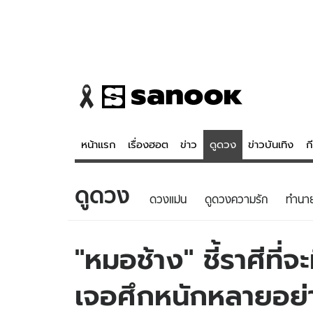
หน้าแรก
เรื่องฮอต
ข่าว
ดูดวง
ข่าวบันเทิง
ก
ดูดวง
ข่าว
ดูดวง - 
ดวงแม่น
ดูดวงความรัก
ทํานา
เรื่องฮอต
ดูดวง
ข่าว
หวยไทย
"หมอช้าง" ชี้ราศีที
ข่าวบันเทิง
สถิติหวยไท
เจอศึกหนักหลายอย่
ข่าวกีฬา
หวยลาว
ข่าวเศรษฐกิจ