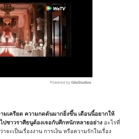
Powered by 
GliaStudios
M
u
วามเครียด ความกดดันมากยิ่งขึ้น เดือนนี้อยากให้
t
อะไรที่
ี้ไปชาวราศีธนูต้องเจอกับศึกหนักหลายอย่าง
e
่ว่าจะเป็นเรื่องงาน การเงิน หรือความรักในเรื่อง