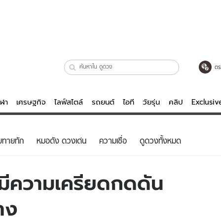
ตร
ีฬา
เศรษฐกิจ
ไลฟ์สไตล์
รถยนต์
ไอที
วัยรุ่น
คลิป
Exclusi
ตรวจหวย
ไลฟ์สไตล์
บันเทิงค
ยทายทัก
หมอดัง ดวงเด่น
ความเชื่อ
ดูดวงทั้งหมด
ผู้หญิง
หนัง-ละคร
ผู้ชาย
เพลง
่จะมีความเครียดกดดัน
ย
วัยรุ่น
เกมส์
าง
ไอที
คลิป
รถยนต์
พอดแคสต์