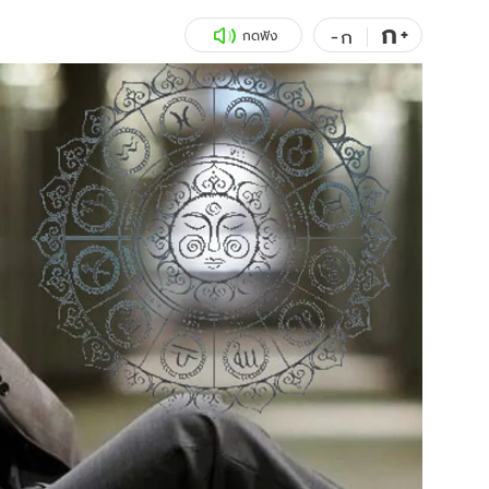
ก
สุขภาพ
+
ดูทีวี
-
ก
กดฟัง
เที่ยว-กิน
WeTV
Tasteful Thailand
Exclusive
Sanook Choice
นิยาย
ยลได้ที่
ร่วมงานกับเ