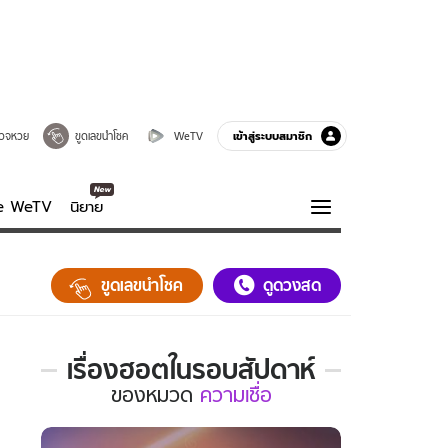
เข้าสู่ระบบสมาชิก
วจหวย
ขูดเลขนำโชค
WeTV
ve WeTV
นิยาย
รบรส
ความรู้รอบตัว
ขูดเลขนำโชค
ดูดวงสด
ฮาวทู
กูรู-รอบรู้
เรื่องฮอตในรอบสัปดาห์
เรื่อง
ของ
หมวด
ความเชื่อ
ฮอต
ใน
รอบ