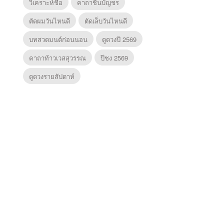
วิเคราะห์ชื่อ
คาถาชินบัญชร
ตัดผมวันไหนดี
ตัดเล็บวันไหนดี
บทสวดมนต์ก่อนนอน
ดูดวงปี 2569
คาถาท้าวเวสสุวรรณ
ปีชง 2569
ดูดวงรายสัปดาห์