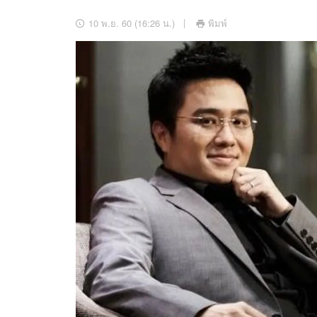
อัปเดตจีน
10 พ.ย. 60 (16:26 น.)
พิมพ์
เช็กข่าวชัวร์
ติดตามสนุกโซเชี
ดาวน์โหลดสนุกแอปฟรี
สงวนลิขสิทธิ์ ©
2569
บริษัท อิมเมจ ฟิวเจอร์ (ประเทศไทย) จำกัด