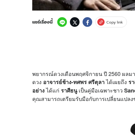
แชร์เรื่องนี้
Copy link
พยากรณ์
ดวง
เดือนพฤศจิกายน ปี 2560 ผลม
ดวง
ได้เผยถึง
อาจารย์ช้าง-ทศพร ศรีตุลา
ราศ
ได้แก่
เป็นคู่มือเฉพาะชาว
อย่าง
ราศีธนู
San
คุณสามารถเตรียมรับมือกับการเปลี่ยนแปล