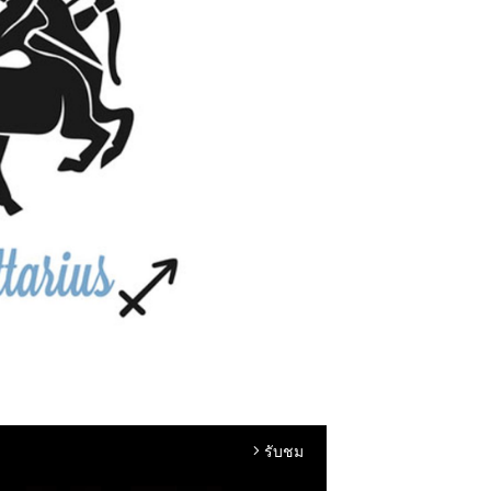
รับชม
arrow_forward_ios