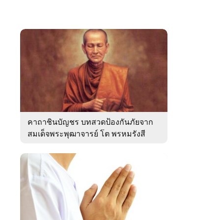
คาถาชินบัญชร บทสวดป้องกันภัยจาก
สมเด็จพระพุฒาจารย์ โต พรหมรังสี