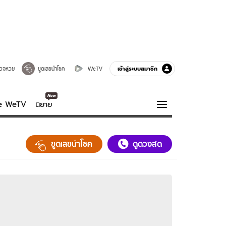
เข้าสู่ระบบสมาชิก
วจหวย
ขูดเลขนำโชค
WeTV
ve WeTV
นิยาย
รบรส
ความรู้รอบตัว
ขูดเลขนำโชค
ดูดวงสด
ฮาวทู
กูรู-รอบรู้