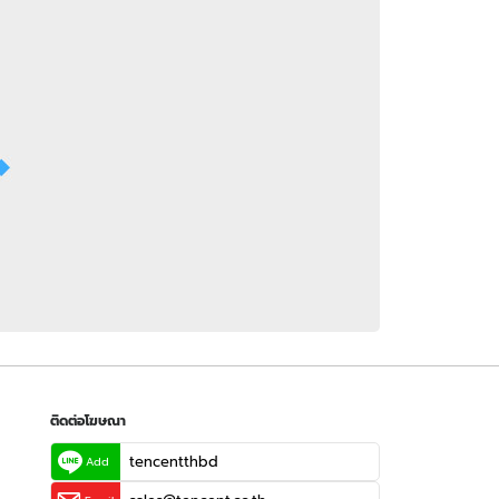
 WeTV
ติดต่อโฆษณา
tencentthbd
sales@tencent.co.th
รา
ร้องเรียนเนื้อหาไม่เหมาะสม
แนะนำติชม แจ้งปัญหาการใช้งาน
ติดต่อโฆษณา
tencentthbd
Add