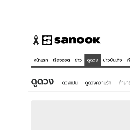
หน้าแรก
เรื่องฮอต
ข่าว
ดูดวง
ข่าวบันเทิง
ก
ดูดวง
ข่าว
ดูดวง - 
ดวงแม่น
ดูดวงความรัก
ทํานา
เรื่องฮอต
ดูดวง
ข่าว
หวยไทย
ข่าวบันเทิง
สถิติหวยไท
ข่าวกีฬา
หวยลาว
ข่าวเศรษฐกิจ