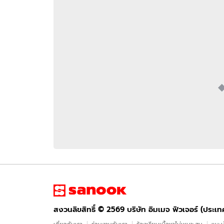
อัปเดตจีน
เช็กข่าวชัวร์
ติดตามสนุกโซเชี
ดาวน์โหลดสนุกแอปฟรี
สงวนลิขสิทธิ์ ©
2569
บริษัท อิมเมจ ฟิวเจอร์ (ประเทศไทย) จำกัด
สงวนลิขสิทธิ์ ©
2569
บริษัท อิมเมจ ฟิวเจอร์ (ประเ