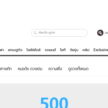
ตร
ีฬา
เศรษฐกิจ
ไลฟ์สไตล์
รถยนต์
ไอที
วัยรุ่น
คลิป
Exclusi
ตรวจหวย
ไลฟ์สไตล์
บันเทิงค
ยทายทัก
หมอดัง ดวงเด่น
ความเชื่อ
ดูดวงทั้งหมด
ผู้หญิง
หนัง-ละคร
ผู้ชาย
เพลง
ย
วัยรุ่น
เกมส์
500
ไอที
คลิป
รถยนต์
พอดแคสต์