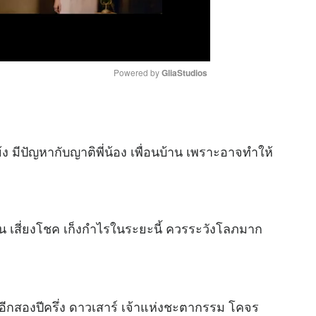
Powered by 
GliaStudios
M
u
ย้ง มีปัญหากับญาติพี่น้อง เพื่อนบ้าน เพราะอาจทำให้
t
e
น เสี่ยงโชค เก็งกำไรในระยะนี้ ควรระวังโลภมาก
อีกสองปีครึ่ง ดาวเสาร์ เจ้าแห่งชะตากรรม โคจร