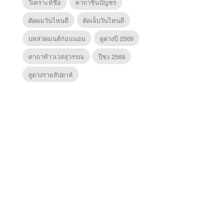
วิเคราะห์ชื่อ
คาถาชินบัญชร
ตัดผมวันไหนดี
ตัดเล็บวันไหนดี
บทสวดมนต์ก่อนนอน
ดูดวงปี 2569
คาถาท้าวเวสสุวรรณ
ปีชง 2569
ดูดวงรายสัปดาห์