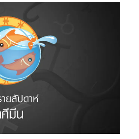
สุขภาพ
ดูทีวี
เที่ยว-กิน
WeTV
Tasteful Thailand
Exclusive
Sanook Choice
นิยาย
ยลได้ที่
ร่วมงานกับเ