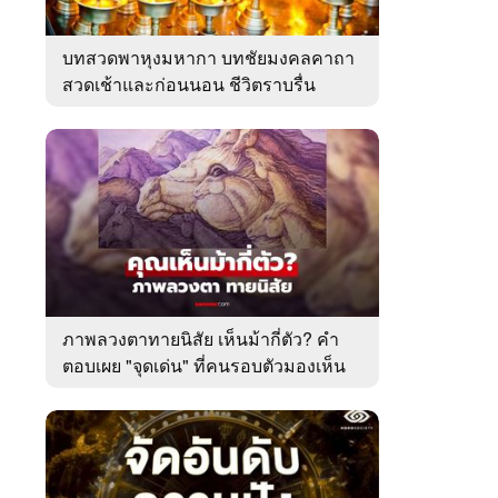
บทสวดพาหุงมหากา บทชัยมงคลคาถา
สวดเช้าและก่อนนอน ชีวิตราบรื่น
ภาพลวงตาทายนิสัย เห็นม้ากี่ตัว? คำ
ตอบเผย "จุดเด่น" ที่คนรอบตัวมองเห็น
ในตัวคุณ