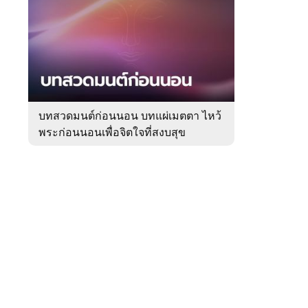
สัปดาห์
ของ
Sanook
ดูด
 WeTV
วง
บทสวดมนต์ก่อนนอน บทแผ่เมตตา ไหว้
พระก่อนนอนเพื่อจิตใจที่สงบสุข
ติดต่อโฆษณา
tencentthbd
sales@tencent.co.th
รา
ร้องเรียนเนื้อหาไม่เหมาะสม
แนะนำติชม แจ้งปัญหาการใช้งาน