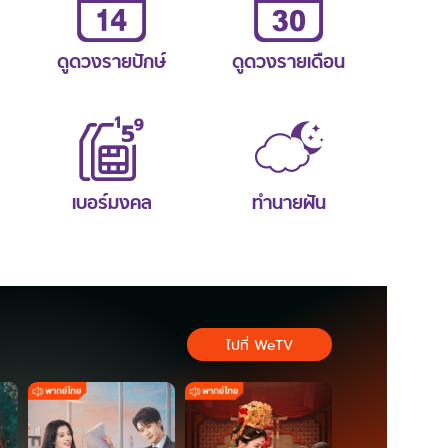
ดูดวงรายปักษ์
ดูดวงรายเดือน
เบอร์มงคล
ทำนายฝัน
ไปที่ WeTV