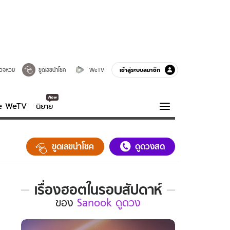
เข้าสู่ระบบสมาชิก
วจหวย
ขูดเลขนำโชค
WeTV
ve WeTV
นิยาย
รบรส
ความรู้รอบตัว
ขูดเลขนำโชค
ดูดวงสด
ฮาวทู
กูรู-รอบรู้
เรื่องฮอตในรอบสัปดาห์
เรื่อง
ของ
Sanook ดูดวง
ฮอต
ใน
รอบ