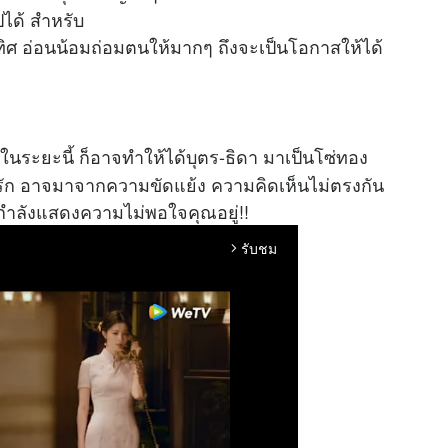
ปได้ สำหรับ
บทิศ อ่อนน้อมถ่อมตนให้มากๆ ถึงจะเป็นโอกาสให้ได้
กันในระยะนี้ ก็อาจทำให้ได้บุตร-ธิดา มาเป็นโซ่ทอง
รัก อาจมาจากความขัดแย้ง ความคิดเห็นไม่ตรงกัน
กำลังแสดงความไม่พอใจคุณอยู่!!
รับชม
arrow_forward_ios