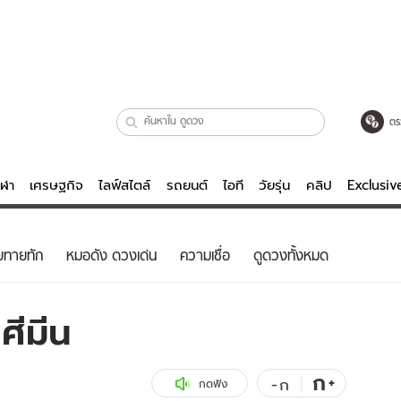
ตร
ีฬา
เศรษฐกิจ
ไลฟ์สไตล์
รถยนต์
ไอที
วัยรุ่น
คลิป
Exclusi
ตรวจหวย
ไลฟ์สไตล์
บันเทิงค
ยทายทัก
หมอดัง ดวงเด่น
ความเชื่อ
ดูดวงทั้งหมด
ผู้หญิง
หนัง-ละคร
ผู้ชาย
เพลง
ศีมีน
ย
วัยรุ่น
เกมส์
ไอที
คลิป
ก
+
-
ก
กดฟัง
รถยนต์
พอดแคสต์