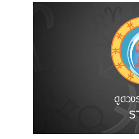
อัปเดตจีน
เช็กข่าวชัวร์
ติดตามสนุกโซเชี
ดาวน์โหลดสนุกแอปฟรี
สงวนลิขสิทธิ์ ©
2569
บริษัท อิมเมจ ฟิวเจอร์ (ประเทศไทย) จำกัด