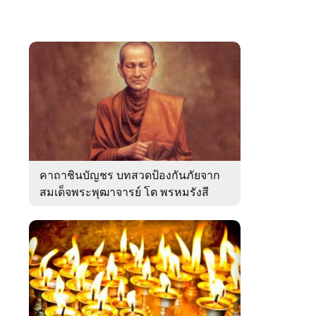
คาถาชินบัญชร บทสวดป้องกันภัยจาก
สมเด็จพระพุฒาจารย์ โต พรหมรังสี