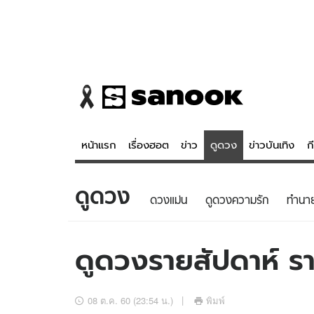
หน้าแรก
เรื่องฮอต
ข่าว
ดูดวง
ข่าวบันเทิง
ก
ดูดวง
ข่าว
ดูดวง - 
ดวงแม่น
ดูดวงความรัก
ทํานา
เรื่องฮอต
ดูดวง
ข่าว
หวยไทย
ดูดวงรายสัปดาห์ รา
ข่าวบันเทิง
สถิติหวยไท
ข่าวกีฬา
หวยลาว
08 ต.ค. 60 (23:54 น.)
พิมพ์
ข่าวเศรษฐกิจ