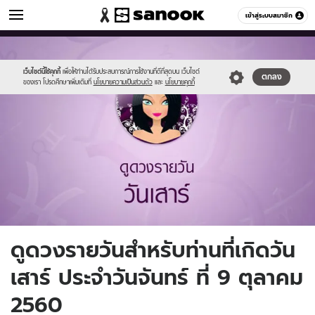
ดูดวง
เข้าสู่ระบบสมาชิก
หมวดอื่นๆ
//s.isanook.com/ho/0/ud/fxd/day/7_sat.jpg
Sanook
//s.isanook.com/sr/0/images/logo-
600
60
new-
sanook.png
เว็บไซต์นี้ใช้คุกกี้
เพื่อให้ท่านได้รับประสบการณ์การใช้งานที่ดีที่สุดบน เว็บไซต์
ตกลง
ของเรา โปรดศึกษาเพิ่มเติมที่
นโยบายความเป็นส่วนตัว
และ
นโยบายคุกกี้
ดูดวงรายวันสำหรับท่านที่เกิดวัน
เสาร์ ประจำวันจันทร์ ที่ 9 ตุลาคม
2560