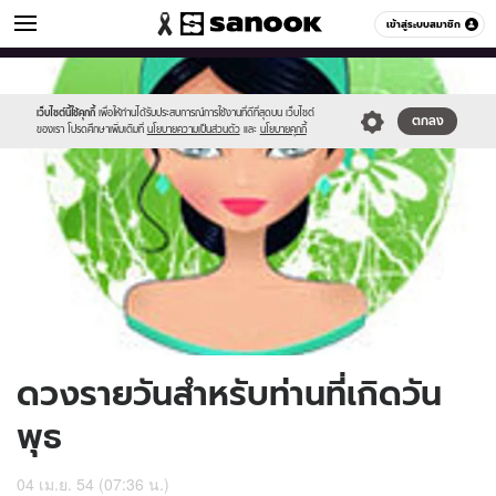
ดูดวง
เข้าสู่ระบบสมาชิก
หมวดอื่นๆ
//s.isanook.com/ho/0/ud/2/12509/170-
Sanook
//s.isanook.com/sr/0/images/logo-
600
60
wed.jpg
new-
sanook.png
เว็บไซต์นี้ใช้คุกกี้
เพื่อให้ท่านได้รับประสบการณ์การใช้งานที่ดีที่สุดบน เว็บไซต์
ตกลง
ของเรา โปรดศึกษาเพิ่มเติมที่
นโยบายความเป็นส่วนตัว
และ
นโยบายคุกกี้
ดวงรายวันสำหรับท่านที่เกิดวัน
พุธ
04 เม.ย. 54 (07:36 น.)