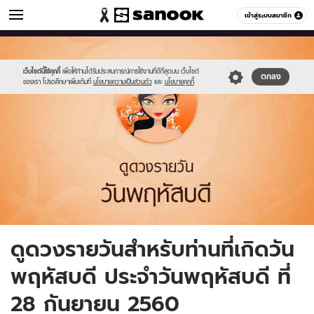
ดูดวง
เข้าสู่ระบบสมาชิก
หมวดอื่นๆ
//s.isanook.com/ho/0/ud/fxd/day/5_thu.jpg
Sanook
//s.isanook.com/sr/0/images/logo-
600
60
new-
sanook.png
เว็บไซต์นี้ใช้คุกกี้
เพื่อให้ท่านได้รับประสบการณ์การใช้งานที่ดีที่สุดบน เว็บไซต์
ตกลง
ของเรา โปรดศึกษาเพิ่มเติมที่
นโยบายความเป็นส่วนตัว
และ
นโยบายคุกกี้
ดูดวงรายวันสำหรับท่านที่เกิดวัน
พฤหัสบดี ประจำวันพฤหัสบดี ที่
28 กันยายน 2560