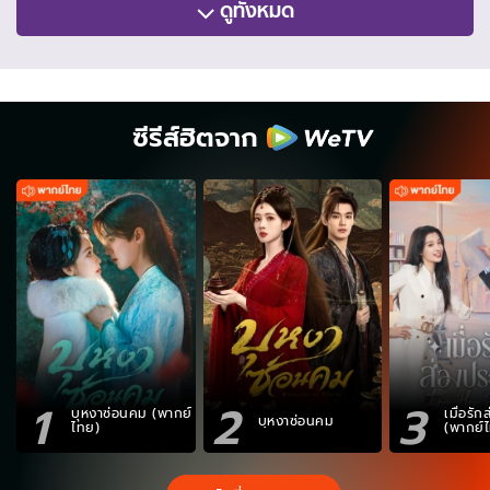
ดูทั้งหมด
ซีรีส์ฮิตจาก
1
2
3
บุหงาซ่อนคม (พากย์
เมื่อรั
บุหงาซ่อนคม
ไทย)
(พากย์