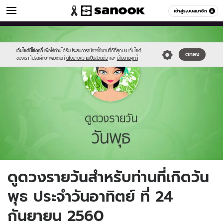
ดูดวง
เข้าสู่ระบบสมาชิก
หมวดอื่นๆ
//s.isanook.com/ho/0/ud/fxd/day/4_wed.jpg
Sanook
//s.isanook.com/sr/0/images/logo-
600
60
new-
sanook.png
เว็บไซต์นี้ใช้คุกกี้
เพื่อให้ท่านได้รับประสบการณ์การใช้งานที่ดีที่สุดบน เว็บไซต์
ตกลง
ของเรา โปรดศึกษาเพิ่มเติมที่
นโยบายความเป็นส่วนตัว
และ
นโยบายคุกกี้
ดูดวงรายวันสำหรับท่านที่เกิดวัน
พุธ ประจำวันอาทิตย์ ที่ 24
กันยายน 2560