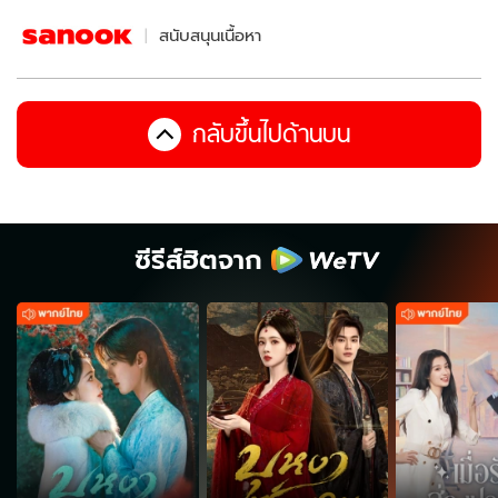
สนับสนุนเนื้อหา
กลับขึ้นไปด้านบน
ซีรีส์ฮิตจาก