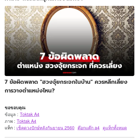
7 ข้อผิดพลาด "ฮวงจุ้ยกระจกในบ้าน" ควรหลีกเลี่ยง
การวางตำแหน่งไหน?
ขอขอบคุณ
ข้อมูล
:
Toktak A4
ภาพ
:
Toktak A4
แท็ก :
เช็คดวงปักษ์หลังกันยายน 2560
ต๊อกแต๊ก a4
ดูแท็กทั้งหมด