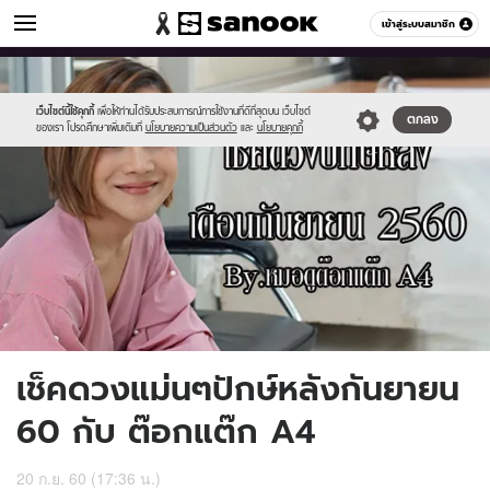
ดูดวง
เข้าสู่ระบบสมาชิก
หมวดอื่นๆ
//s.isanook.com/ho/0/ud/24/124317/thh.jpg
Sanook
//s.isanook.com/sr/0/images/logo-
600
60
new-
sanook.png
เว็บไซต์นี้ใช้คุกกี้
เพื่อให้ท่านได้รับประสบการณ์การใช้งานที่ดีที่สุดบน เว็บไซต์
ตกลง
ของเรา โปรดศึกษาเพิ่มเติมที่
นโยบายความเป็นส่วนตัว
และ
นโยบายคุกกี้
เช็คดวงแม่นๆปักษ์หลังกันยายน
60 กับ ต๊อกแต๊ก A4
20 ก.ย. 60 (17:36 น.)