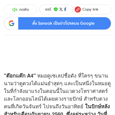
Copy link
แชร์
กดฟัง
ตั้ง Sanook เป็นข่าวโปรดบน Google
"ต๊อกแต๊ก A4"
หมอดูเซเลปชื่อดัง ที่ใครๆ ขนาน
นามว่าดู
ดวง
ได้แม่นยำสุดๆ และเป็นหนึ่งในหมอดู
ในที่กำลังมาแรงในตอนนี้ในแว
ดวง
โหราศาสตร์
และโลกออนไลน์ได้เผยดวงรายปักษ์ สำหรับดวง
คนที่เกิดวันจันทร์ ไปจนถึงวันอาทิตย์
ในปักษ์หลัง
สำหรับเดือนกันยายน 2560 ซึ่งอยู่ระหว่าง วันที่