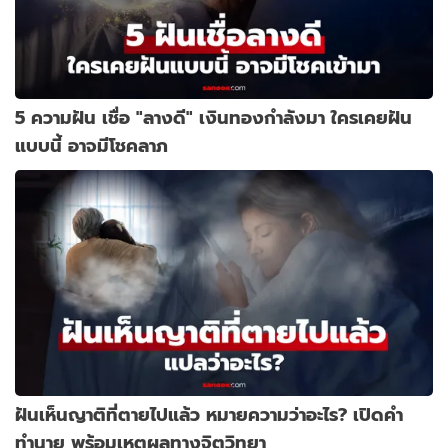
5 ความฝัน เชื่อ "ลางดี" เงินทองกำลังมา ใครเคยฝัน
แบบนี้ อาจมีโชคลาภ
ฝันเห็นญาติที่ตายไปแล้ว หมายความว่าอะไร? เปิดคำ
ทำนาย พร้อมเหตุผลทางจิตวิทยา