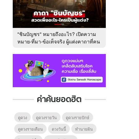
"ชินบัญชร" หมายถึงอะไร? เปิดความ
หมาย-ที่มา-ข้อเท็จจริง ผู้แต่งคาถาที่คน
ไทยคุ้นเคย
คำค้นยอดฮิต
ดูดวง
ดูดวงรายวัน
ดูดวงรายปักษ์
ดูดวงรายเดือน
ดวงวันนี้
ทํานายฝัน