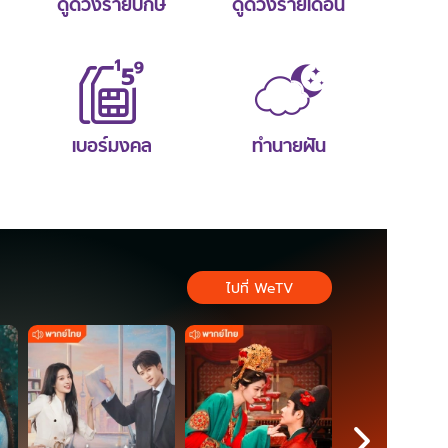
ดูดวงรายปักษ์
ดูดวงรายเดือน
เบอร์มงคล
ทำนายฝัน
ไปที่ WeTV