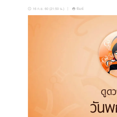
อัปเดตจีน
16 ก.ย. 60 (21:50 น.)
พิมพ์
เช็กข่าวชัวร์
ติดตามสนุกโซเชี
ดาวน์โหลดสนุกแอปฟรี
สงวนลิขสิทธิ์ ©
2569
บริษัท อิมเมจ ฟิวเจอร์ (ประเทศไทย) จำกัด