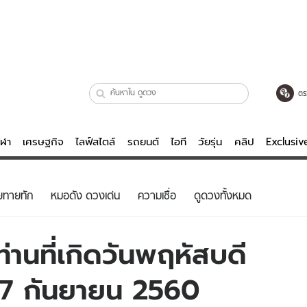
ตร
ีฬา
เศรษฐกิจ
ไลฟ์สไตล์
รถยนต์
ไอที
วัยรุ่น
คลิป
Exclusi
ตรวจหวย
ไลฟ์สไตล์
บันเทิงค
ยทายทัก
หมอดัง ดวงเด่น
ความเชื่อ
ดูดวงทั้งหมด
ผู้หญิง
หนัง-ละคร
ผู้ชาย
เพลง
่านที่เกิดวันพฤหัสบดี
ย
วัยรุ่น
เกมส์
่ 17 กันยายน 2560
ไอที
คลิป
รถยนต์
พอดแคสต์