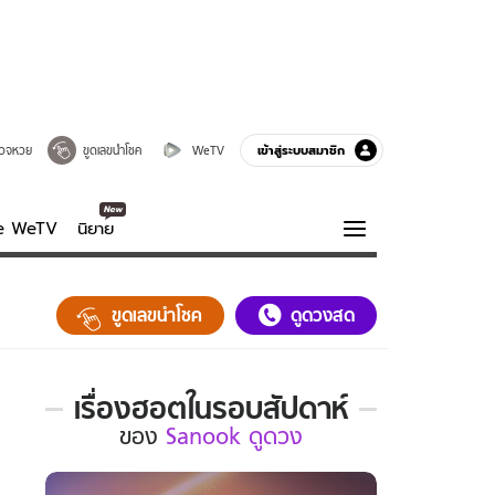
เข้าสู่ระบบสมาชิก
วจหวย
ขูดเลขนำโชค
WeTV
ve WeTV
นิยาย
รบรส
ความรู้รอบตัว
ขูดเลขนำโชค
ดูดวงสด
ฮาวทู
กูรู-รอบรู้
เรื่องฮอตในรอบสัปดาห์
เรื่อง
ของ
Sanook ดูดวง
ฮอต
ใน
รอบ