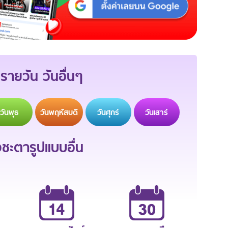
รายวัน วันอื่นๆ
วัน
พุธ
วัน
พฤหัสบดี
วัน
ศุกร์
วัน
เสาร์
ะตารูปแบบอื่น