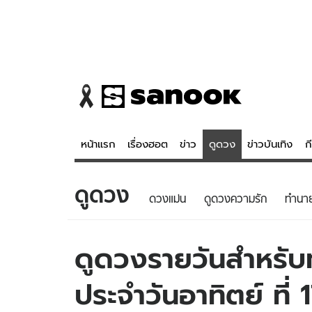
หน้าแรก
เรื่องฮอต
ข่าว
ดูดวง
ข่าวบันเทิง
ก
ดูดวง
ข่าว
ดูดวง - 
ดวงแม่น
ดูดวงความรัก
ทํานา
เรื่องฮอต
ดูดวง
ข่าว
หวยไทย
ดูดวงรายวันสำหรับท
ข่าวบันเทิง
สถิติหวยไท
ประจำวันอาทิตย์ ที
ข่าวกีฬา
หวยลาว
ข่าวเศรษฐกิจ