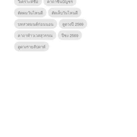
วิเคราะห์ชื่อ
คาถาชินบัญชร
ตัดผมวันไหนดี
ตัดเล็บวันไหนดี
บทสวดมนต์ก่อนนอน
ดูดวงปี 2569
คาถาท้าวเวสสุวรรณ
ปีชง 2569
ดูดวงรายสัปดาห์