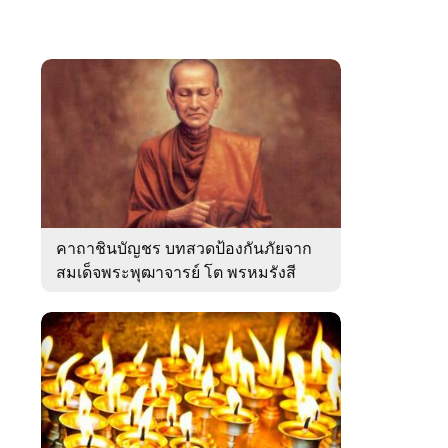
คาถาชินบัญชร บทสวดป้องกันภัยจาก
สมเด็จพระพุฒาจารย์ โต พรหมรังสี