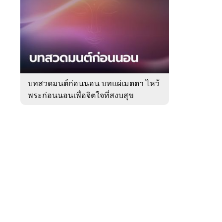
สัปดาห์
ของ
Sanook
ดูด
 WeTV
วง
บทสวดมนต์ก่อนนอน บทแผ่เมตตา ไหว้
พระก่อนนอนเพื่อจิตใจที่สงบสุข
ติดต่อโฆษณา
tencentthbd
sales@tencent.co.th
รา
ร้องเรียนเนื้อหาไม่เหมาะสม
แนะนำติชม แจ้งปัญหาการใช้งาน