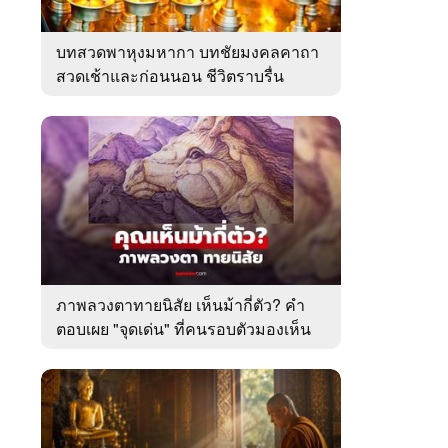
บทสวดพาหุงมหากา บทชัยมงคลคาถา
สวดเช้าและก่อนนอน ชีวิตราบรื่น
ภาพลวงตาทายนิสัย เห็นม้ากี่ตัว? คำ
ตอบเผย "จุดเด่น" ที่คนรอบตัวมองเห็น
ในตัวคุณ