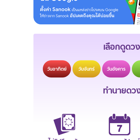
เลือกดูดวง
วัน
อาทิตย์
วัน
จันทร์
วัน
อังคาร
ทำนายดวงช