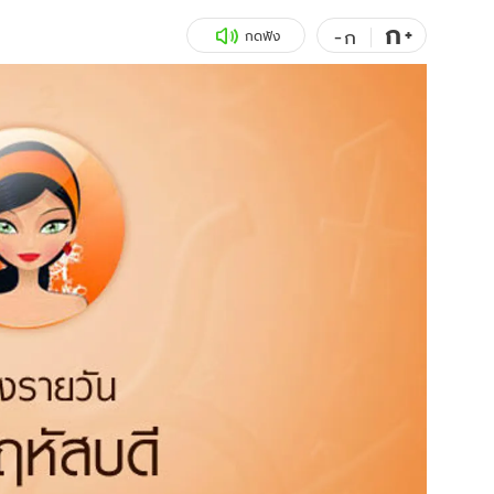
ก
สุขภาพ
+
ดูทีวี
-
ก
กดฟัง
เที่ยว-กิน
WeTV
Tasteful Thailand
Exclusive
Sanook Choice
นิยาย
ยลได้ที่
ร่วมงานกับเ