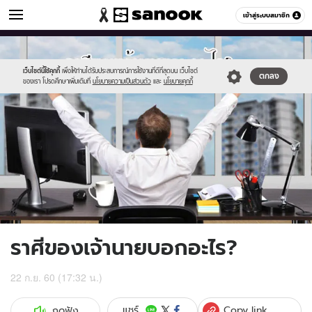
ดูดวง
เข้าสู่ระบบสมาชิก
หมวดอื่นๆ
//s.isanook.com/ho/0/ud/24/123941/nnn.jpg
Sanook
//s.isanook.com/sr/0/images/logo-
600
60
new-
sanook.png
เว็บไซต์นี้ใช้คุกกี้
เพื่อให้ท่านได้รับประสบการณ์การใช้งานที่ดีที่สุดบน เว็บไซต์
ตกลง
ของเรา โปรดศึกษาเพิ่มเติมที่
นโยบายความเป็นส่วนตัว
และ
นโยบายคุกกี้
ราศีของเจ้านายบอกอะไร?
22 ก.ย. 60 (17:32 น.)
Copy link
แชร์
กดฟัง