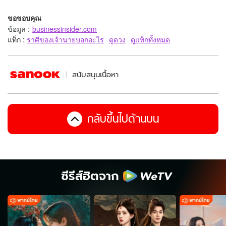
ขอขอบคุณ
ข้อมูล
:
businessinsider.com
แท็ก :
ราศีของเจ้านายบอกอะไร
ดูดวง
ดูแท็กทั้งหมด
สนับสนุนเนื้อหา
กลับขึ้นไปด้านบน
ซีรีส์ฮิตจาก