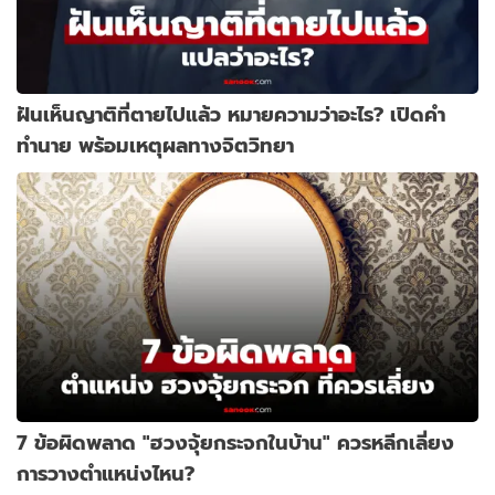
ฝันเห็นญาติที่ตายไปแล้ว หมายความว่าอะไร? เปิดคำ
ทำนาย พร้อมเหตุผลทางจิตวิทยา
7 ข้อผิดพลาด "ฮวงจุ้ยกระจกในบ้าน" ควรหลีกเลี่ยง
การวางตำแหน่งไหน?