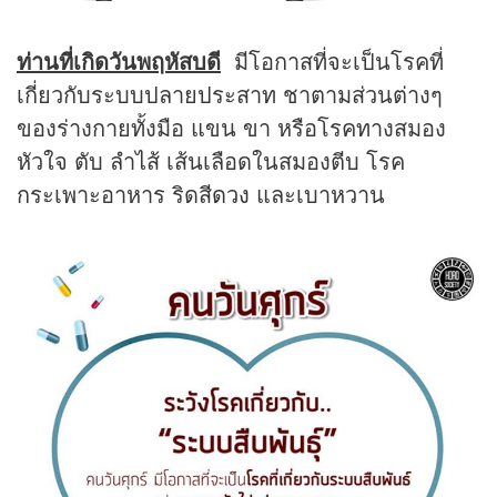
ท่านที่เกิดวันพฤหัสบดี
มีโอกาสที่จะเป็นโรคที่
เกี่ยวกับระบบปลายประสาท ชาตามส่วนต่างๆ
ของร่างกายทั้งมือ แขน ขา หรือโรคทางสมอง
หัวใจ ตับ ลำไส้ เส้นเลือดในสมองตีบ โรค
กระเพาะอาหาร ริดสี
ดวง
และเบาหวาน