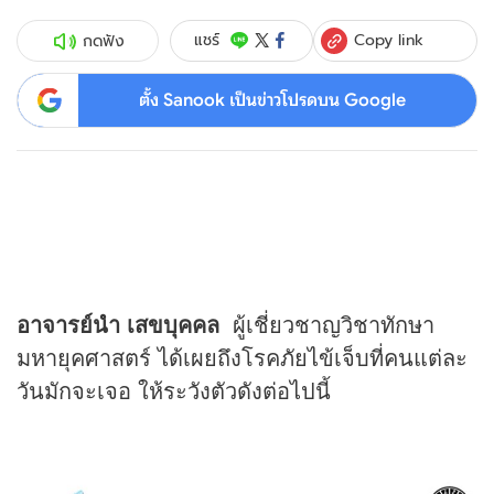
Copy link
แชร์
กดฟัง
ตั้ง Sanook เป็นข่าวโปรดบน Google
อาจารย์นำ เสขบุคคล
ผู้เชี่ยวชาญวิชาทักษา
มหายุคศาสตร์ ได้เผยถึงโรคภัยไข้เจ็บที่คนแต่ละ
วันมักจะเจอ ให้ระวังตัวดังต่อไปนี้