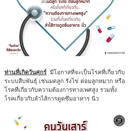
ท่านที่เกิดวันศุกร์
มีโอกาสที่จะเป็นโรคที่เกี่ยวกับ
ระบบสืบพันธุ์ เช่นมดลูก รังไข่ ต่อมลูกหมาก หรือ
โรคที่เกี่ยวกับความต้องการทางเพศสูง รวมทั้ง
โรคเกี่ยวกับลำไส้การดูดซึมอาหาร นิ่ว