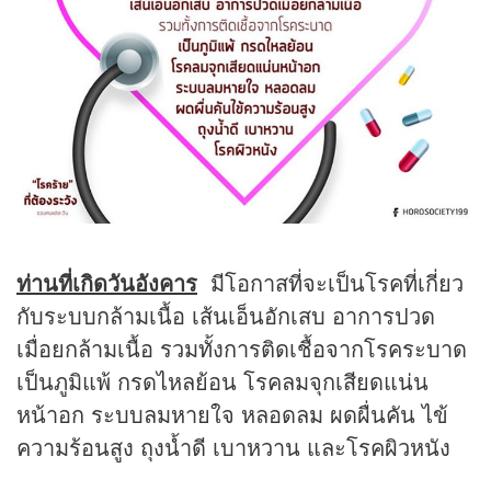
ท่านที่เกิดวันอังคาร
มีโอกาสที่จะเป็นโรคที่เกี่ยว
กับระบบกล้ามเนื้อ เส้นเอ็นอักเสบ อาการปวด
เมื่อยกล้ามเนื้อ รวมทั้งการติดเชื้อจากโรคระบาด
เป็นภูมิแพ้ กรดไหลย้อน โรคลมจุกเสียดแน่น
หน้าอก ระบบลมหายใจ หลอดลม ผดผื่นคัน ไข้
ความร้อนสูง ถุงน้ำดี เบาหวาน และโรคผิวหนัง