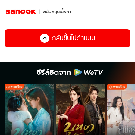
สนับสนุนเนื้อหา
กลับขึ้นไปด้านบน
ซีรีส์ฮิตจาก