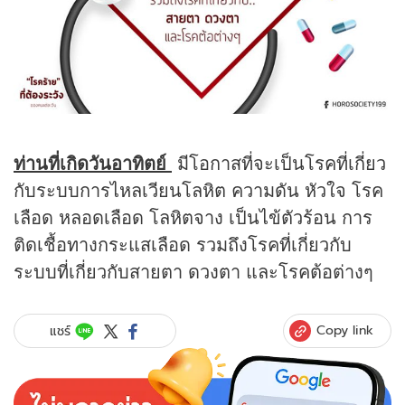
ท่านที่เกิดวันอาทิตย์
มีโอกาสที่จะเป็นโรคที่เกี่ยว
กับระบบการไหลเวียนโลหิต ความดัน หัวใจ โรค
เลือด หลอดเลือด โลหิตจาง เป็นไข้ตัวร้อน การ
ติดเชื้อทางกระแสเลือด รวมถึงโรคที่เกี่ยวกับ
ระบบที่เกี่ยวกับสายตา ดวงตา และโรคต้อต่างๆ
Copy link
แชร์