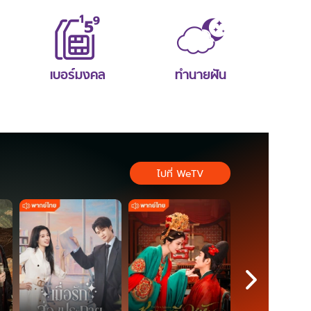
เบอร์มงคล
ทำนายฝัน
ไปที่ WeTV