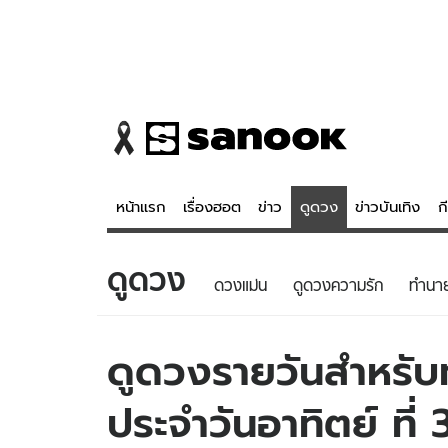
หน้าแรก
เรื่องฮอต
ข่าว
ดูดวง
ข่าวบันเทิง
ก
ดูดวง
ข่าว
ดูดวง - 
ดวงแม่น
ดูดวงความรัก
ทํานา
เรื่องฮอต
ดูดวง
ข่าว
หวยไทย
ดูดวงรายวันสำหรับท่
ข่าวบันเทิง
สถิติหวยไท
ประจำวันอาทิตย์ ที
ข่าวกีฬา
หวยลาว
ข่าวเศรษฐกิจ