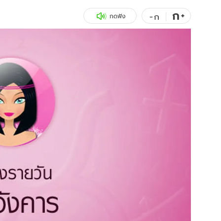
ก
สุขภาพ
+
ดูทีวี
-
ก
กดฟัง
เที่ยว-กิน
WeTV
Tasteful Thailand
Exclusive
Sanook Choice
นิยาย
ยลได้ที่
ร่วมงานกับเ