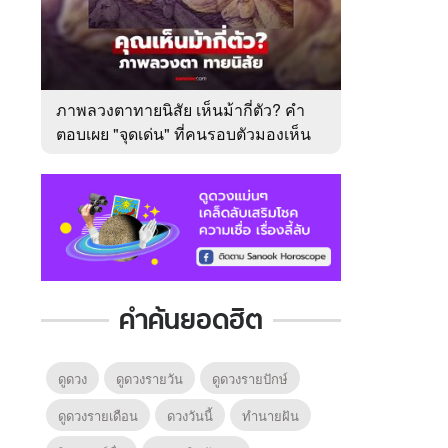
ภาพลวงตาทายนิสัย เห็นม้ากี่ตัว? คำ
ตอบเผย "จุดเด่น" ที่คนรอบตัวมองเห็น
ในตัวคุณ
คำค้นยอดฮิต
ดูดวง
ดูดวงรายวัน
ดูดวงรายปักษ์
ดูดวงรายเดือน
ดวงวันนี้
ทํานายฝัน