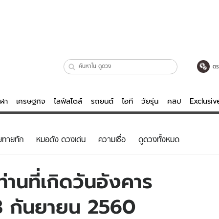
ตร
ีฬา
เศรษฐกิจ
ไลฟ์สไตล์
รถยนต์
ไอที
วัยรุ่น
คลิป
Exclusi
ตรวจหวย
ไลฟ์สไตล์
บันเทิงค
ยทายทัก
หมอดัง ดวงเด่น
ความเชื่อ
ดูดวงทั้งหมด
ผู้หญิง
หนัง-ละคร
ผู้ชาย
เพลง
านที่เกิดวันอังคาร
ย
วัยรุ่น
เกมส์
่ 3 กันยายน 2560
ไอที
คลิป
รถยนต์
พอดแคสต์