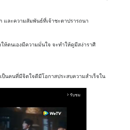
ัก และความสัมพันธ์ที่เจ้าชะตาปรารถนา
ำให้ตนเองมีความมั่นใจ จะทำให้ดูมีสง่าราศี
ม่ๆเป็นคนที่มีจิตใจดีมีโอกาสประสบความสำเร็จใน
รับชม
arrow_forward_ios