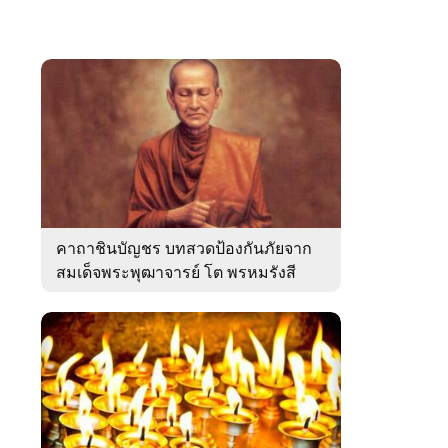
คาถาชินบัญชร บทสวดป้องกันภัยจาก
สมเด็จพระพุฒาจารย์ โต พรหมรังสี