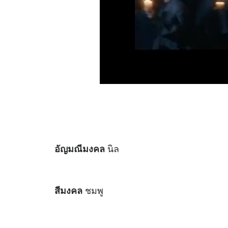
นิล
อัญมณีมงคล
ชมพู
สีมงคล