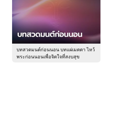
สัปดาห์
ของ
Sanook
ดูด
 WeTV
วง
บทสวดมนต์ก่อนนอน บทแผ่เมตตา ไหว้
พระก่อนนอนเพื่อจิตใจที่สงบสุข
ติดต่อโฆษณา
tencentthbd
sales@tencent.co.th
รา
ร้องเรียนเนื้อหาไม่เหมาะสม
แนะนำติชม แจ้งปัญหาการใช้งาน