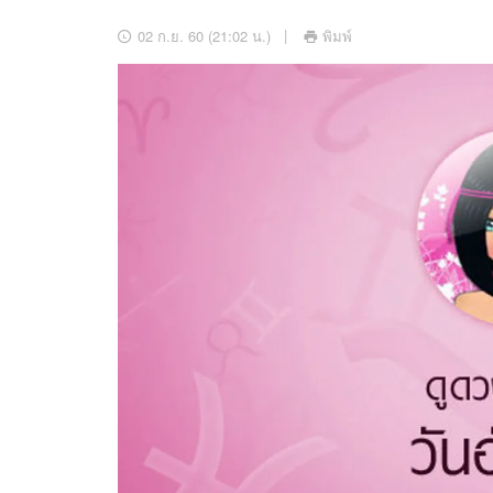
อัปเดตจีน
02 ก.ย. 60 (21:02 น.)
พิมพ์
เช็กข่าวชัวร์
ติดตามสนุกโซเชี
ดาวน์โหลดสนุกแอปฟรี
สงวนลิขสิทธิ์ ©
2569
บริษัท อิมเมจ ฟิวเจอร์ (ประเทศไทย) จำกัด