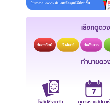
เลือกดูดวง
วัน
อาทิตย์
วัน
จันทร์
วัน
อังคาร
ทำนายดวงช
ไพ่ยิปซีรายวัน
ดูดวงรายสัปดาห์