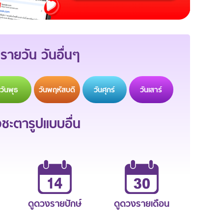
รายวัน วันอื่นๆ
วัน
พุธ
วัน
พฤหัสบดี
วัน
ศุกร์
วัน
เสาร์
ะตารูปแบบอื่น
ดูดวงรายปักษ์
ดูดวงรายเดือน