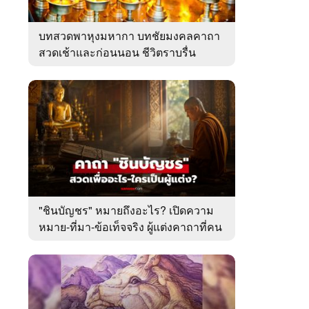
บทสวดพาหุงมหากา บทชัยมงคลคาถา
สวดเช้าและก่อนนอน ชีวิตราบรื่น
"ชินบัญชร" หมายถึงอะไร? เปิดความ
หมาย-ที่มา-ข้อเท็จจริง ผู้แต่งคาถาที่คน
ไทยคุ้นเคย