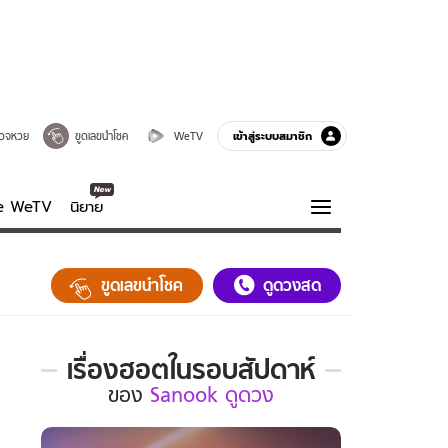
เข้าสู่ระบบสมาชิก
วจหวย
ขูดเลขนำโชค
WeTV
ve WeTV
นิยาย
รบรส
ความรู้รอบตัว
ขูดเลขนำโชค
ดูดวงสด
ฮาวทู
กูรู-รอบรู้
เรื่องฮอตในรอบสัปดาห์
เรื่อง
ของ
Sanook ดูดวง
ฮอต
ใน
รอบ