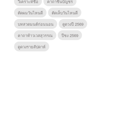
วิเคราะห์ชื่อ
คาถาชินบัญชร
ตัดผมวันไหนดี
ตัดเล็บวันไหนดี
บทสวดมนต์ก่อนนอน
ดูดวงปี 2569
คาถาท้าวเวสสุวรรณ
ปีชง 2569
ดูดวงรายสัปดาห์