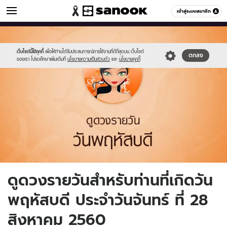
ดูดวง
เข้าสู่ระบบสมาชิก
หมวดอื่นๆ
//s.isanook.com/ho/0/ud/fxd/day/5_thu.jpg
Sanook
//s.isanook.com/sr/0/images/logo-
600
60
new-
sanook.png
เว็บไซต์นี้ใช้คุกกี้
เพื่อให้ท่านได้รับประสบการณ์การใช้งานที่ดีที่สุดบน เว็บไซต์
ตกลง
ของเรา โปรดศึกษาเพิ่มเติมที่
นโยบายความเป็นส่วนตัว
และ
นโยบายคุกกี้
ดูดวงรายวันสำหรับท่านที่เกิดวัน
พฤหัสบดี ประจำวันจันทร์ ที่ 28
สิงหาคม 2560