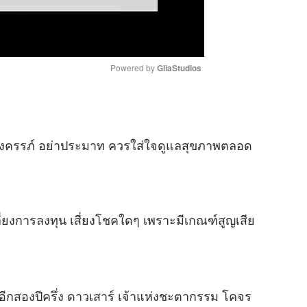
Powered by 
GliaStudios
M
u
ังตั้งครรภ์ อย่าประมาท ควรใส่ใจดูแลสุขภาพตลอด
t
e
ลี่ยงการลงทุน เสี่ยงโชคใดๆ เพราะมีเกณฑ์สูญเสีย
อีกสองปีครึ่ง ดาวเสาร์ เจ้าแห่งชะตากรรม โคจร