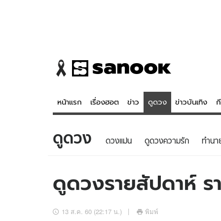
หน้าแรก
เรื่องฮอต
ข่าว
ดูดวง
ข่าวบันเทิง
ก
ดูดวง
ข่าว
ดูดวง - 
ดวงแม่น
ดูดวงความรัก
ทํานา
เรื่องฮอต
ดูดวง
ข่าว
หวยไทย
ดูดวงรายสัปดาห์ รา
ข่าวบันเทิง
สถิติหวยไท
ข่าวกีฬา
หวยลาว
13 ส.ค. 60 (22:17 น.)
พิมพ์
ข่าวเศรษฐกิจ