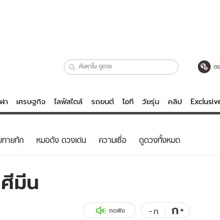
ตร
ีฬา
เศรษฐกิจ
ไลฟ์สไตล์
รถยนต์
ไอที
วัยรุ่น
คลิป
Exclusi
ตรวจหวย
ไลฟ์สไตล์
บันเทิงค
ยทายทัก
หมอดัง ดวงเด่น
ความเชื่อ
ดูดวงทั้งหมด
ผู้หญิง
หนัง-ละคร
ผู้ชาย
เพลง
ศีมีน
ย
วัยรุ่น
เกมส์
ไอที
คลิป
ก
+
-
ก
กดฟัง
รถยนต์
พอดแคสต์