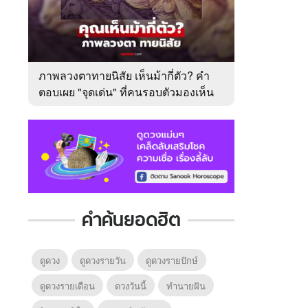
ภาพลวงตาทายนิสัย เห็นม้ากี่ตัว? คำ
ตอบเผย "จุดเด่น" ที่คนรอบตัวมองเห็น
ในตัวคุณ
คำค้นยอดฮิต
ดูดวง
ดูดวงรายวัน
ดูดวงรายปักษ์
ดูดวงรายเดือน
ดวงวันนี้
ทํานายฝัน