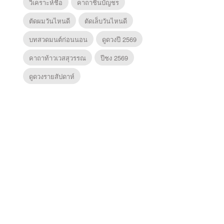
วิเคราะห์ชื่อ
คาถาชินบัญชร
ตัดผมวันไหนดี
ตัดเล็บวันไหนดี
บทสวดมนต์ก่อนนอน
ดูดวงปี 2569
คาถาท้าวเวสสุวรรณ
ปีชง 2569
ดูดวงรายสัปดาห์