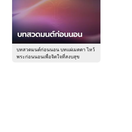
สัปดาห์
ของ
Sanook
ดูด
 WeTV
วง
บทสวดมนต์ก่อนนอน บทแผ่เมตตา ไหว้
พระก่อนนอนเพื่อจิตใจที่สงบสุข
ติดต่อโฆษณา
tencentthbd
sales@tencent.co.th
รา
ร้องเรียนเนื้อหาไม่เหมาะสม
แนะนำติชม แจ้งปัญหาการใช้งาน