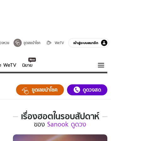
เข้าสู่ระบบสมาชิก
วจหวย
ขูดเลขนำโชค
WeTV
ve WeTV
นิยาย
รบรส
ความรู้รอบตัว
ขูดเลขนำโชค
ดูดวงสด
ฮาวทู
กูรู-รอบรู้
เรื่องฮอตในรอบสัปดาห์
เรื่อง
ของ
Sanook ดูดวง
ฮอต
ใน
รอบ