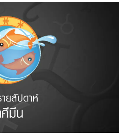
สุขภาพ
ดูทีวี
เที่ยว-กิน
WeTV
Tasteful Thailand
Exclusive
Sanook Choice
นิยาย
ยลได้ที่
ร่วมงานกับเ