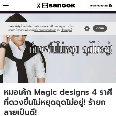
ดูดวง
เข้าสู่ระบบสมาชิก
หมวดอื่นๆ
//s.isanook.com/ho/0/ud/24/122145/ccc.jpg
Sanook
//s.isanook.com/sr/0/images/logo-
600
60
new-
sanook.png
เว็บไซต์นี้ใช้คุกกี้
เพื่อให้ท่านได้รับประสบการณ์การใช้งานที่ดีที่สุดบน เว็บไซต์
ตกลง
ของเรา โปรดศึกษาเพิ่มเติมที่
นโยบายความเป็นส่วนตัว
และ
นโยบายคุกกี้
หมอเค้ก Magic designs 4 ราศี
ที่ดวงขึ้นไม่หยุดฉุดไม่อยู่! ร้ายก
ลายเป็นดี!