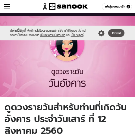
ดูดวง
เข้าสู่ระบบสมาชิก
หมวดอื่นๆ
//s.isanook.com/ho/0/ud/fxd/day/3_tue.jpg
Sanook
//s.isanook.com/sr/0/images/logo-
600
60
new-
sanook.png
เว็บไซต์นี้ใช้คุกกี้
เพื่อให้ท่านได้รับประสบการณ์การใช้งานที่ดีที่สุดบน เว็บไซต์
ตกลง
ของเรา โปรดศึกษาเพิ่มเติมที่
นโยบายความเป็นส่วนตัว
และ
นโยบายคุกกี้
ดูดวงรายวันสำหรับท่านที่เกิดวัน
อังคาร ประจำวันเสาร์ ที่ 12
สิงหาคม 2560