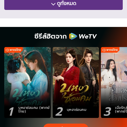
ดูทั้งหมด
ซีรีส์ฮิตจาก
1
2
3
บุหงาซ่อนคม (พากย์
เมื่อรั
บุหงาซ่อนคม
ไทย)
(พากย์