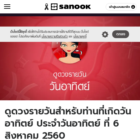
ดูดวง
เข้าสู่ระบบสมาชิก
หมวดอื่นๆ
//s.isanook.com/ho/0/ud/fxd/day/1_sun.jpg
Sanook
//s.isanook.com/sr/0/images/logo-
600
60
new-
sanook.png
เว็บไซต์นี้ใช้คุกกี้
เพื่อให้ท่านได้รับประสบการณ์การใช้งานที่ดีที่สุดบน เว็บไซต์
ตกลง
ของเรา โปรดศึกษาเพิ่มเติมที่
นโยบายความเป็นส่วนตัว
และ
นโยบายคุกกี้
ดูดวงรายวันสำหรับท่านที่เกิดวัน
อาทิตย์ ประจำวันอาทิตย์ ที่ 6
สิงหาคม 2560