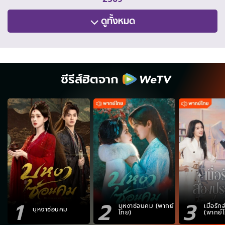
ดูทั้งหมด
ซีรีส์ฮิตจาก
1
2
3
บุหงาซ่อนคม (พากย์
เมื่อรั
บุหงาซ่อนคม
ไทย)
(พากย์