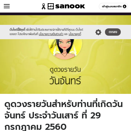
ดูดวง
เข้าสู่ระบบสมาชิก
หมวดอื่นๆ
//s.isanook.com/ho/0/ud/fxd/day/2_mon.jpg
Sanook
//s.isanook.com/sr/0/images/logo-
600
60
new-
sanook.png
เว็บไซต์นี้ใช้คุกกี้
เพื่อให้ท่านได้รับประสบการณ์การใช้งานที่ดีที่สุดบน เว็บไซต์
ตกลง
ของเรา โปรดศึกษาเพิ่มเติมที่
นโยบายความเป็นส่วนตัว
และ
นโยบายคุกกี้
ดูดวงรายวันสำหรับท่านที่เกิดวัน
จันทร์ ประจำวันเสาร์ ที่ 29
กรกฎาคม 2560