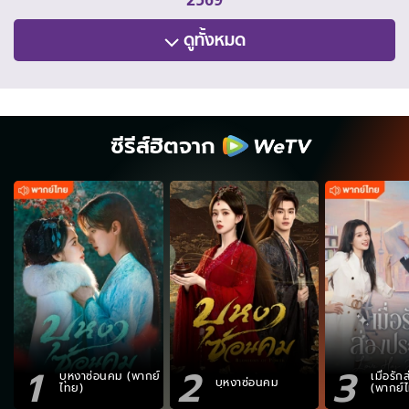
ดูทั้งหมด
ซีรีส์ฮิตจาก
1
2
3
บุหงาซ่อนคม (พากย์
เมื่อรั
บุหงาซ่อนคม
ไทย)
(พากย์