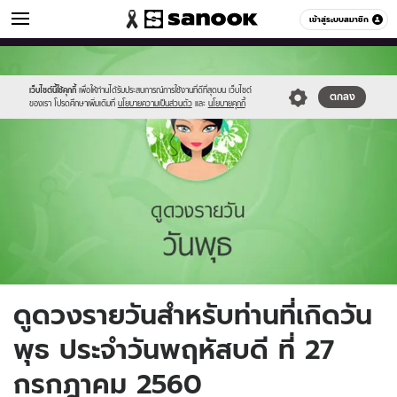
ดูดวง
เข้าสู่ระบบสมาชิก
หมวดอื่นๆ
//s.isanook.com/ho/0/ud/fxd/day/4_wed.jpg
Sanook
//s.isanook.com/sr/0/images/logo-
600
60
new-
sanook.png
เว็บไซต์นี้ใช้คุกกี้
เพื่อให้ท่านได้รับประสบการณ์การใช้งานที่ดีที่สุดบน เว็บไซต์
ตกลง
ของเรา โปรดศึกษาเพิ่มเติมที่
นโยบายความเป็นส่วนตัว
และ
นโยบายคุกกี้
ดูดวงรายวันสำหรับท่านที่เกิดวัน
พุธ ประจำวันพฤหัสบดี ที่ 27
กรกฎาคม 2560