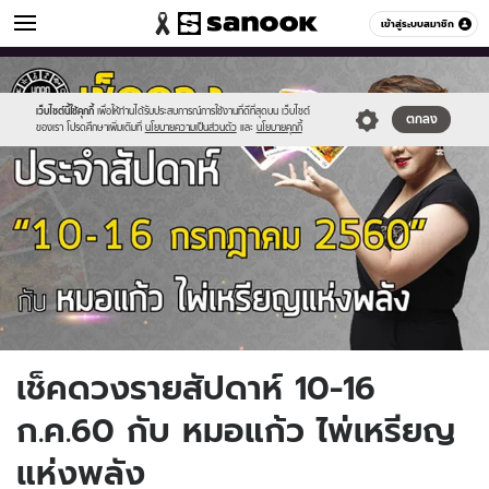
ดูดวง
เข้าสู่ระบบสมาชิก
หมวดอื่นๆ
//s.isanook.com/ho/0/ud/24/120317/kh.jpg
Sanook
//s.isanook.com/sr/0/images/logo-
600
60
new-
sanook.png
เว็บไซต์นี้ใช้คุกกี้
เพื่อให้ท่านได้รับประสบการณ์การใช้งานที่ดีที่สุดบน เว็บไซต์
ตกลง
ของเรา โปรดศึกษาเพิ่มเติมที่
นโยบายความเป็นส่วนตัว
และ
นโยบายคุกกี้
เช็คดวงรายสัปดาห์ 10-16
ก.ค.60 กับ หมอแก้ว ไพ่เหรียญ
แห่งพลัง