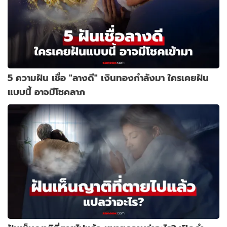
5 ความฝัน เชื่อ "ลางดี" เงินทองกำลังมา ใครเคยฝัน
แบบนี้ อาจมีโชคลาภ