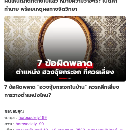
ฝันเห็นญาติที่ตายไปแล้ว หมายความว่าอะไร? เปิดคำ
ทำนาย พร้อมเหตุผลทางจิตวิทยา
7 ข้อผิดพลาด "ฮวงจุ้ยกระจกในบ้าน" ควรหลีกเลี่ยง
การวางตำแหน่งไหน?
ขอขอบคุณ
ข้อมูล
:
horosociety199
ภาพ
:
horosociety199
แท็ก :
ดวงรายสัปดาห์ 10 - 16 กรกฎาคม 2560
ดูดวงรายสัปดาห์
ดู