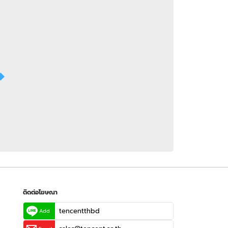
 WeTV
ติดต่อโฆษณา
tencentthbd
sales@tencent.co.th
รา
ร้องเรียนเนื้อหาไม่เหมาะสม
แนะนำติชม แจ้งปัญหาการใช้งาน
ติดต่อโฆษณา
tencentthbd
Add