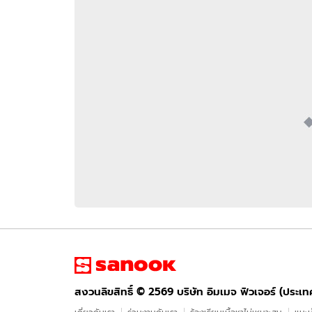
อัปเดตจีน
เช็กข่าวชัวร์
ติดตามสนุกโซเชี
ดาวน์โหลดสนุกแอปฟรี
สงวนลิขสิทธิ์ ©
2569
บริษัท อิมเมจ ฟิวเจอร์ (ประเทศไทย) จำกัด
สงวนลิขสิทธิ์ ©
2569
บริษัท อิมเมจ ฟิวเจอร์ (ประเ