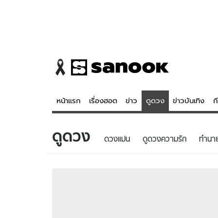
หน้าแรก
เรื่องฮอต
ข่าว
ดูดวง
ข่าวบันเทิง
ก
ดูดวง
ข่าว
ดูดวง - 
ดวงแม่น
ดูดวงความรัก
ทํานา
เรื่องฮอต
ดูดวง
ข่าว
หวยไทย
ข่าวบันเทิง
สถิติหวยไท
ข่าวกีฬา
หวยลาว
ข่าวเศรษฐกิจ