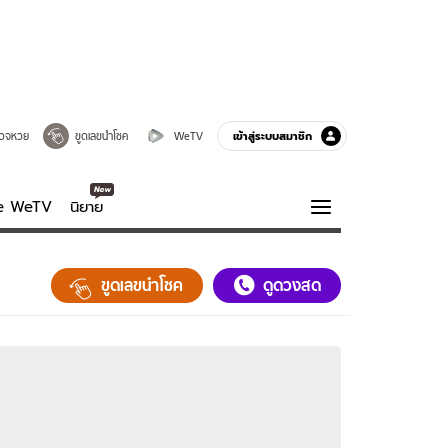
เข้าสู่ระบบสมาชิก
วจหวย
ขูดเลขนำโชค
WeTV
ve WeTV
นิยาย
รบรส
ความรู้รอบตัว
ขูดเลขนำโชค
ดูดวงสด
ฮาวทู
กูรู-รอบรู้