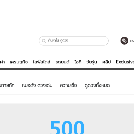
ตร
ีฬา
เศรษฐกิจ
ไลฟ์สไตล์
รถยนต์
ไอที
วัยรุ่น
คลิป
Exclusi
ตรวจหวย
ไลฟ์สไตล์
บันเทิงค
ยทายทัก
หมอดัง ดวงเด่น
ความเชื่อ
ดูดวงทั้งหมด
ผู้หญิง
หนัง-ละคร
ผู้ชาย
เพลง
ย
วัยรุ่น
เกมส์
500
ไอที
คลิป
รถยนต์
พอดแคสต์