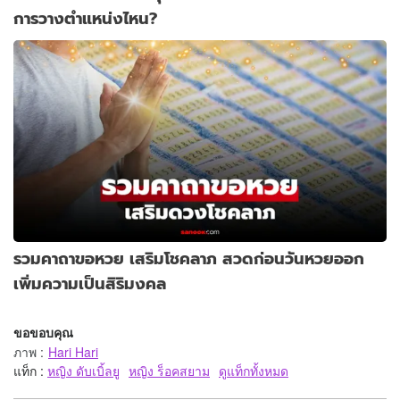
การวางตำแหน่งไหน?
รวมคาถาขอหวย เสริมโชคลาภ สวดก่อนวันหวยออก
เพิ่มความเป็นสิริมงคล
ขอขอบคุณ
ภาพ
:
Hari Hari
แท็ก :
หญิง ดับเบิ้ลยู
หญิง ร็อคสยาม
ดูแท็กทั้งหมด