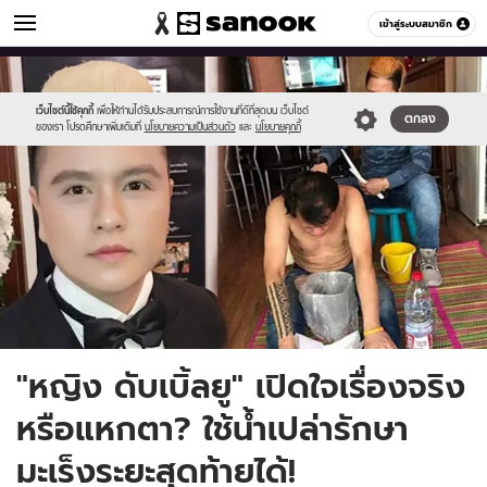
ดูดวง
เข้าสู่ระบบสมาชิก
หมวดอื่นๆ
//s.isanook.com/ho/0/ud/23/119541/yh.jpg
Sanook
//s.isanook.com/sr/0/images/logo-
600
60
new-
sanook.png
เว็บไซต์นี้ใช้คุกกี้
เพื่อให้ท่านได้รับประสบการณ์การใช้งานที่ดีที่สุดบน เว็บไซต์
ตกลง
ของเรา โปรดศึกษาเพิ่มเติมที่
นโยบายความเป็นส่วนตัว
และ
นโยบายคุกกี้
"หญิง ดับเบิ้ลยู" เปิดใจเรื่องจริง
หรือแหกตา? ใช้น้ำเปล่ารักษา
มะเร็งระยะสุดท้ายได้!