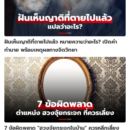
ฝันเห็นญาติที่ตายไปแล้ว หมายความว่าอะไร? เปิดคำ
ทำนาย พร้อมเหตุผลทางจิตวิทยา
7 ข้อผิดพลาด "ฮวงจุ้ยกระจกในบ้าน" ควรหลีกเลี่ยง