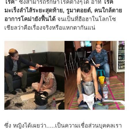
โรค”
ซึ่งสามารถรักษาโรคต่างๆได้ อาทิ
โรค
มะเร็งลำไส้ระยะสุดท้าย, รูมาตอยต์, คนใกล้ตาย
อาการโคม่ายังฟื้นได้
จนเป็นที่ฮือฮาในโลกโซ
เชียลว่าคือเรื่องจริงหรือแหกตากันแน่
ซึ่ง หญิงได้เผยว่า.....เป็นความเชื่อส่วนบุคคลเรา