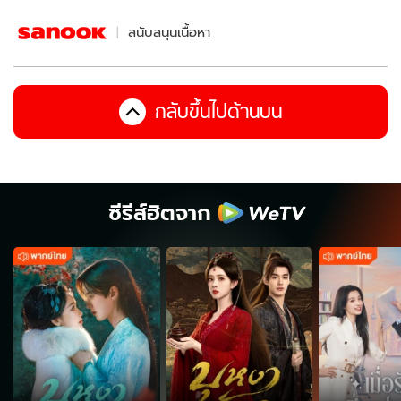
สนับสนุนเนื้อหา
กลับขึ้นไปด้านบน
ซีรีส์ฮิตจาก