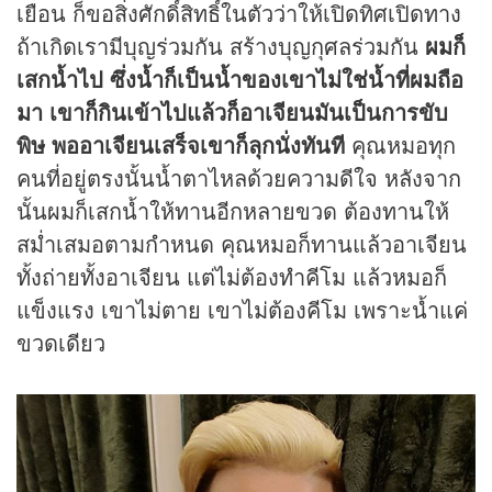
เยือน ก็ขอสิ่งศักดิ์สิทธิ์ในตัวว่าให้เปิดทิศเปิดทาง
ถ้าเกิดเรามีบุญร่วมกัน สร้างบุญกุศลร่วมกัน
ผมก็
เสกน้ำไป ซึ่งน้ำก็เป็นน้ำของเขาไม่ใช่น้ำที่ผมถือ
มา เขาก็กินเข้าไปแล้วก็อาเจียนมันเป็นการขับ
พิษ พออาเจียนเสร็จเขาก็ลุกนั่งทันที
คุณหมอทุก
คนที่อยู่ตรงนั้นน้ำตาไหลด้วยความดีใจ หลังจาก
นั้นผมก็เสกน้ำให้ทานอีกหลายขวด ต้องทานให้
สม่ำเสมอตามกำหนด คุณหมอก็ทานแล้วอาเจียน
ทั้งถ่ายทั้งอาเจียน แต่ไม่ต้องทำคีโม แล้วหมอก็
แข็งแรง เขาไม่ตาย เขาไม่ต้องคีโม เพราะน้ำแค่
ขวดเดียว